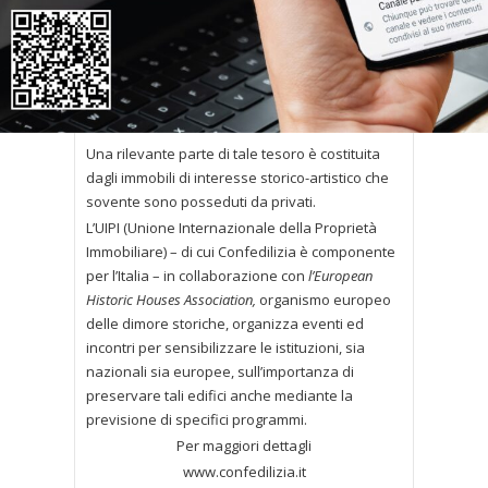
diversità e la ricchezza del nostro patrimonio
europeo racchiudono risorse del passato
presenti in una varietà di forme ed aspetti,
includendo monumenti, i siti, le tradizioni, le
collezioni conservate e gestite da musei,
biblioteche e archivi.
Una rilevante parte di tale tesoro è costituita
dagli immobili di interesse storico-artistico che
sovente sono posseduti da privati.
L’UIPI (Unione Internazionale della Proprietà
Immobiliare) – di cui Confedilizia è componente
per l’Italia – in collaborazione con
l’European
Historic Houses Association,
organismo europeo
delle dimore storiche, organizza eventi ed
incontri per sensibilizzare le istituzioni, sia
nazionali sia europee, sull’importanza di
preservare tali edifici anche mediante la
previsione di specifici programmi.
Per maggiori dettagli
www.confedilizia.it