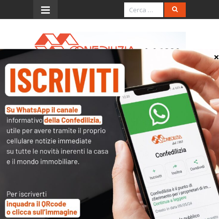
Menu
2018 Anno Europeo del
patrimonio culturale
Il Consiglio europeo ha indetto, per il 2018,
l’Anno europeo del patrimonio culturale.
L’evento ha il fine di sensibilizzare
sull’importanza della storia e dei valori del
“Vecchio Continente” e rafforzare il senso di
identità europea e, al tempo stesso, punta a
richiamare l’attenzione sulle opportunità
offerte da questo immenso patrimonio. La