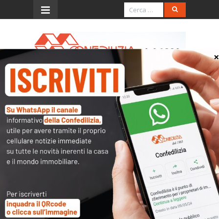
Menu
Sedi territoriali
Clicca sulla mappa: trova la
tua sede Confedilizia.
Per visualizzare correttamente la
mappa delle sedi territoriali della
Confedilizia, è necessario
accettare tutti i cookie cliccando
sul pulsante in basso a sinistra.