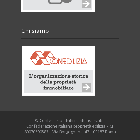
Chi siamo
© Confedilizia - Tutti i diritti riservati |
Confederazione italiana proprietà edilizia – CF
80070690583 – Via Borgognona, 47 – 00187 Roma