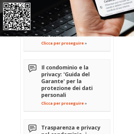
Riforma del condominio
e normativa sul
trattamento dei dati
personali - Parere
Ufficio Legale ABI del
16.11.'13
Clicca per proseguire
»
Il condominio e la
privacy: 'Guida del
Garante' per la
protezione dei dati
personali
Clicca per proseguire
»
Trasparenza e privacy