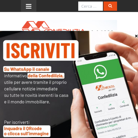
Menu
Rassegna tematica
condominio
Amministratore
nominato dall'Autorità
Giudiziaria
Clicca per proseguire
»