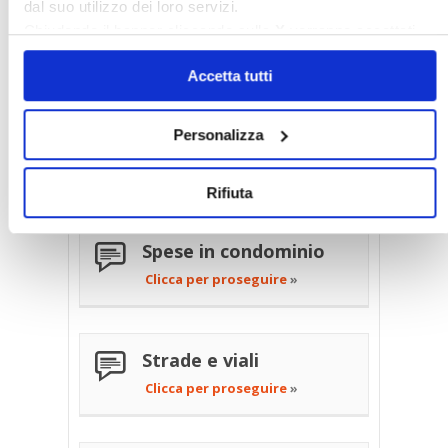
dal suo utilizzo dei loro servizi.
Soffitti e solai
Chiudendo il banner cliccando sulla
X
verranno accettati
Clicca per proseguire
»
solo i cookie necessari.
Accetta tutti
Sopraelevazione negli
Personalizza
edifici condominiali
Clicca per proseguire
»
Rifiuta
Spese in condominio
Clicca per proseguire
»
Strade e viali
Clicca per proseguire
»