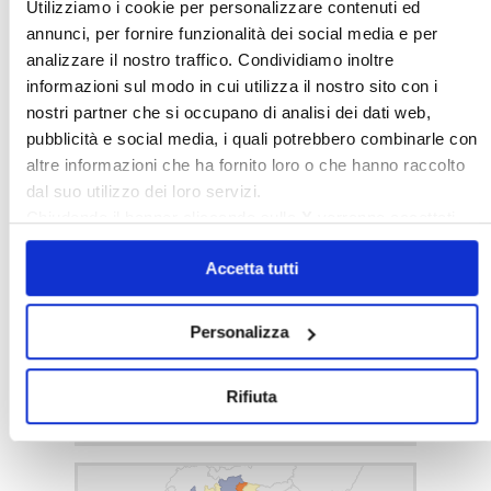
Utilizziamo i cookie per personalizzare contenuti ed
annunci, per fornire funzionalità dei social media e per
Scarica e stampa il pdf
analizzare il nostro traffico. Condividiamo inoltre
Variazione Istat 2017
informazioni sul modo in cui utilizza il nostro sito con i
nostri partner che si occupano di analisi dei dati web,
pubblicità e social media, i quali potrebbero combinarle con
Scarica e stampa il pdf
altre informazioni che ha fornito loro o che hanno raccolto
dal suo utilizzo dei loro servizi.
Variazione Istat 2016
Chiudendo il banner cliccando sulla
X
verranno accettati
solo i cookie necessari.
Accetta tutti
Scarica e stampa il pdf
Variazione Istat 2015
Personalizza
Rifiuta
〉 Tutte le sedi Confedilizia