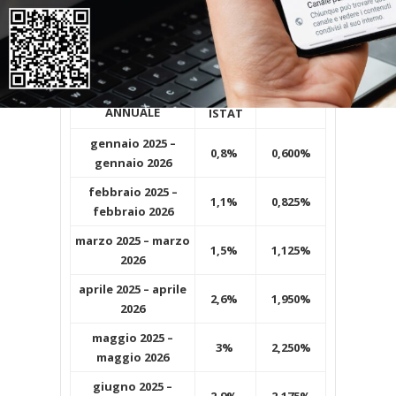
con tre decimali, come da computo aritmetico.
Per ragioni pratiche, potrà peraltro essere
utilizzato il dato con i primi due decimali.
VARIAZIONE
DATO
75%
ANNUALE
ISTAT
gennaio 2025 –
0,8%
0,600%
gennaio 2026
febbraio 2025 –
1,1%
0,825%
febbraio 2026
marzo 2025 – marzo
1,5%
1,125%
2026
aprile 2025 – aprile
2,6%
1,950%
2026
maggio 2025 –
3%
2,250%
maggio 2026
giugno 2025 –