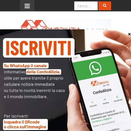
Menu
Indice ISTAT 2026
Costo della vita – Indici nazionali 2026
(Comunicazioni ISTAT ai sensi dell’art. 81 legge
392/1978)
Le variazioni dell’indice Istat dei prezzi al
consumo per le famiglie di operai ed impiegati
– da utilizzare per l’aggiornamento dei contratti
di locazione – sono le seguenti:
AVVERTENZA
– Il dato al 75% viene qua indicato