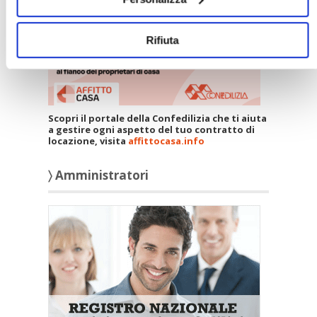
Rifiuta
Scopri il portale della Confedilizia che ti aiuta
a gestire ogni aspetto del tuo contratto di
locazione, visita
affittocasa.info
〉 Amministratori