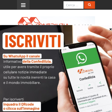
Menu
Tabella interessi legali
Periodo
Interesse applicabile
DAL 21.4.1942 AL 15.12.1990
5%
DAL 16.12.1990 AL 31.12.1996
10%
DAL 1°.1.1997 AL 31.12.1998
5%