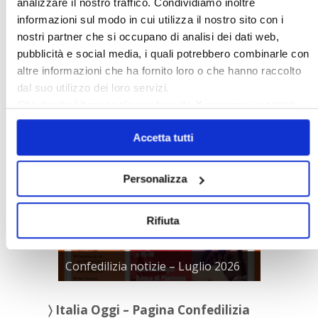
analizzare il nostro traffico. Condividiamo inoltre
APPROFONDIMENTI
informazioni sul modo in cui utilizza il nostro sito con i
Rassegna Stampa Confedilizia
nostri partner che si occupano di analisi dei dati web,
NEWSLETTER Confedilizia
pubblicità e social media, i quali potrebbero combinarle con
Video/Audio
altre informazioni che ha fornito loro o che hanno raccolto
Appuntamenti
dal suo utilizzo dei loro servizi.
Chiudendo il banner cliccando sulla
X
verranno accettati
solo i cookie necessari.
〉 Confedilizia notizie
Accetta tutti
Personalizza
Rifiuta
Confedilizia notizie – Luglio 2026
〉 Italia Oggi – Pagina Confedilizia