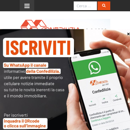
Menu
Appello a Renzi: elimini la
“tassa sull’ascensore”
Se approvata, annullerebbe gli effetti
dell’abolizione della Tasi sulla prima casa
Il Ministero dello sviluppo economico ha
licenziato uno schema di d.p.r. che impone una
verifica straordinaria degli ascensori esistenti,
attribuendo ai soggetti verificatori la facoltà di
prescrivere una serie di costosi interventi a
carico dei proprietari di casa. Lo segnala