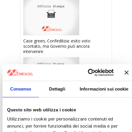
Case green, Confedilizia: esito voto
scontato, ma Governo può ancora
intervenire
Consenso
Dettagli
Informazioni sui cookie
Confedilizia, incontro con il Viceministro Leo
Questo sito web utilizza i cookie
〉 Notizie
Utilizziamo i cookie per personalizzare contenuti ed
annunci, per fornire funzionalità dei social media e per