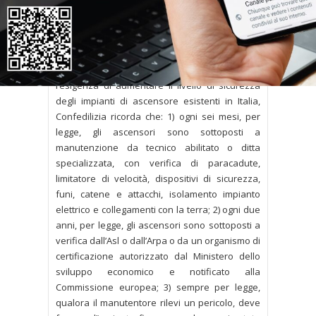
Confedilizia, sottolineando che l’obbligo in
questione non è in alcun modo previsto dalla
direttiva europea di cui il d.p.r. costituisce
attuazione.
Poiché la disposizione viene motivata con
l’esigenza di aumentare il livello di sicurezza
degli impianti di ascensore esistenti in Italia,
Confedilizia ricorda che: 1) ogni sei mesi, per
legge, gli ascensori sono sottoposti a
manutenzione da tecnico abilitato o ditta
specializzata, con verifica di paracadute,
limitatore di velocità, dispositivi di sicurezza,
funi, catene e attacchi, isolamento impianto
elettrico e collegamenti con la terra; 2) ogni due
anni, per legge, gli ascensori sono sottoposti a
verifica dall’Asl o dall’Arpa o da un organismo di
certificazione autorizzato dal Ministero dello
sviluppo economico e notificato alla
Commissione europea; 3) sempre per legge,
qualora il manutentore rilevi un pericolo, deve