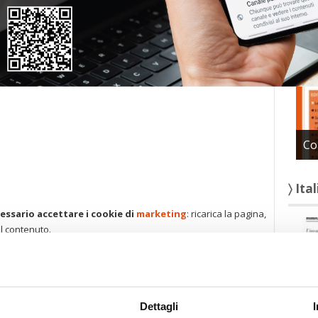
〉 Con
Co
〉 Ita
essario accettare i cookie di
marketing
: ricarica la pagina,
il contenuto.
Dettagli