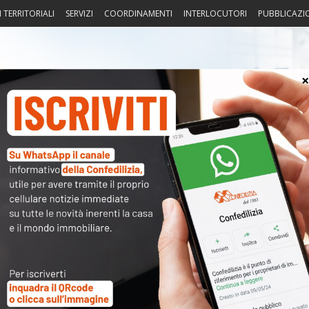
I TERRITORIALI
SERVIZI
COORDINAMENTI
INTERLOCUTORI
PUBBLICAZI
sprudenza
Fisco
Portierato
Intorno alla casa
Notiz
su ddl turismo
〉 Not
APP
 alla Commissione Attività produttive della Camera –
R
, Vicepresidente
N
V
A