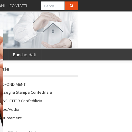
ONI
CONTATTI
ie
Banche dati
izie
ROFONDIMENTI
assegna Stampa Confedilizia
EWSLETTER Confedilizia
ideo/Audio
ppuntamenti