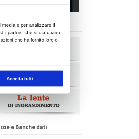
alia Oggi – Luglio 2026
briche
l media e per analizzare il
nostri partner che si occupano
azioni che ha fornito loro o
Accetta tutti
tizie e Banche dati