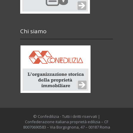
Chi siamo
© Confedilizia - Tutti i diritti riservati |
Confederazione italiana proprietà edilizia – CF
80070690583 – Via Borgognona, 47 – 00187 Roma