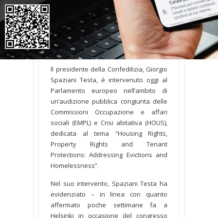
AUDIZIONE CONFEDILIZIA AL
PARLAMENTO UE
SU CASA, SFRATTI E
DIRITTO DI PROPRIETA’
Il presidente della Confedilizia, Giorgio
Spaziani Testa, è intervenuto oggi al
Parlamento europeo nell’ambito di
un’audizione pubblica congiunta delle
Commissioni Occupazione e affari
sociali (EMPL) e Crisi abitativa (HOUS),
dedicata al tema “Housing Rights,
Property Rights and Tenant
Protections: Addressing Evictions and
Homelessness”.
Nel suo intervento, Spaziani Testa ha
evidenziato – in linea con quanto
affermato poche settimane fa a
Helsinki in occasione del congresso