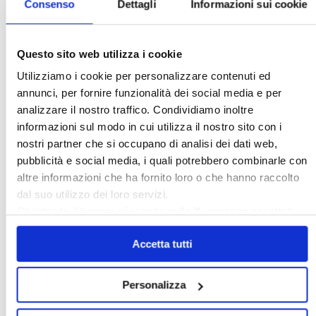
Consenso
Dettagli
Informazioni sui cookie
Password:
Questo sito web utilizza i cookie
Mantienimi
Utilizziamo i cookie per personalizzare contenuti ed
connesso
annunci, per fornire funzionalità dei social media e per
analizzare il nostro traffico. Condividiamo inoltre
Accesso
informazioni sul modo in cui utilizza il nostro sito con i
nostri partner che si occupano di analisi dei dati web,
〉 Banche dati
pubblicità e social media, i quali potrebbero combinarle con
altre informazioni che ha fornito loro o che hanno raccolto
dal suo utilizzo dei loro servizi.
Legislazione e prassi
Chiudendo il banner cliccando sulla
X
verranno accettati
»
Legislazione
solo i cookie necessari.
»
Prassi
Accetta tutti
Giurisprudenza
»
Corte Costituzionale
»
Condominio
Personalizza
»
Locazione uso abitativo
»
Locazione per uso diverso