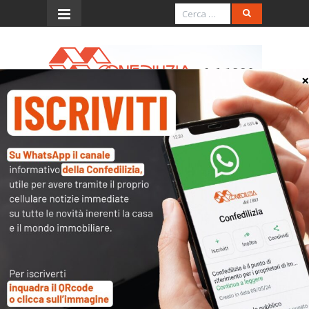
Menu
Richiedi i dati di accesso
Le banche dati Confedilizia costiuscono un
archivio completo e aggiornato di norme,
procedure e sentenze in materia di proprietà
immobiliare e condominio esclusivamente
riservato ai nostri associati.
Sei un associato Confedilizia
ma non hai ancora i dati di
accesso?