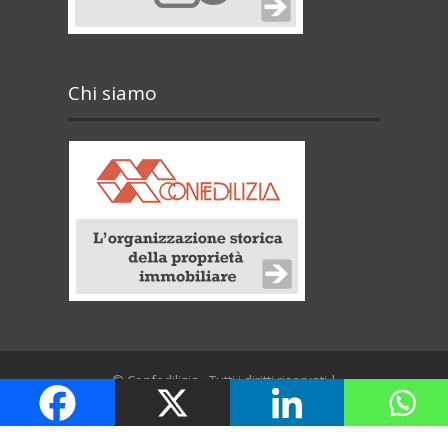
Chi siamo
© Confedilizia - Tutti i diritti riservati |
Confederazione italiana proprietà edilizia – CF
80070690583 – Via Borgognona, 47 – 00187 Roma