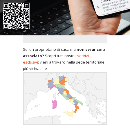
Contatta la tua
Sede
territoriale di riferimento
: ti
rilascerà nome utente e
password per poter accedere
alle nostre
Banche dati
.
Sei un proprietario di casa ma
non sei ancora
associato?
Scopri tutti nostri i
servizi
esclusivi
: vieni a trovarci nella sede territoriale
più vicina a te