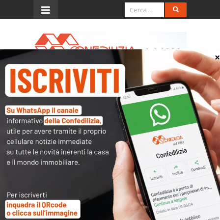
Menu
Banche dati – Novità
Video del seminario Confedilizia in tema di
regime patrimoniale e fiscale della famiglia,
svoltosi il 26 giugno 2018, che ha visto come
relatori l’avv.
Andrea Catizone
e l’avv.
Andrea
Moja
.
L’accesso al contenuto
completo è riservato ai soli