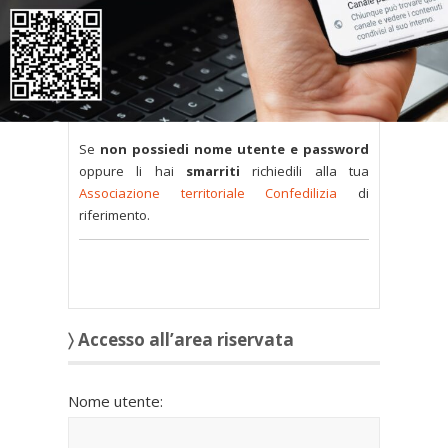
utenti abilitati.
Tutti i documenti presenti nelle Banche dati
sono
a disposizione dei soci
ma per poterli
consultare occorre
inserire i dati di accesso
nel modulo a destra della pagina
.
Se
non possiedi nome utente e password
oppure li hai
smarriti
richiedili alla tua
Associazione territoriale Confedilizia
di
riferimento.
〉 Accesso all’area riservata
Nome utente: