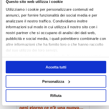
〉 Rubriche
Questo sito web utilizza i cookie
Utilizziamo i cookie per personalizzare contenuti ed
annunci, per fornire funzionalità dei social media e per
analizzare il nostro traffico. Condividiamo inoltre
informazioni sul modo in cui utilizza il nostro sito con i
nostri partner che si occupano di analisi dei dati web,
pubblicità e social media, i quali potrebbero combinarle con
altre informazioni che ha fornito loro o che hanno raccolto
dal suo utilizzo dei loro servizi.
Chiudendo il banner cliccando sulla
X
verranno accettati
solo i cookie necessari.
Accetta tutti
Personalizza
〉 Notizie e Banche dati
Rifiuta