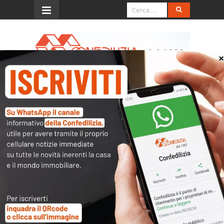
Menu
Brescia Oggi – 5.9.2016 – La
Cgil rilancia la tassa
patrimoniale – Calenda:
“Sono meglio gli incentivi”