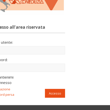
esso all’area riservata
utente:
ord:
ntienimi
nnesso
razione
Accesso
ord persa