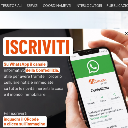
I TERRITORIALI
SERVIZI
COORDINAMENTI
INTERLOCUTORI
PUBBLICAZI
sprudenza
Fisco
Portierato
Intorno alla casa
Notiz
TG5 – 13
〉 Acc
nuto completo è riservato ai
Nome 
dati sono
a disposizione dei soci
ma per poterli consultare
Passw
modulo a destra della pagina
.
sword
oppure li hai
smarriti
richiedili alla tua
Associazione
Ma