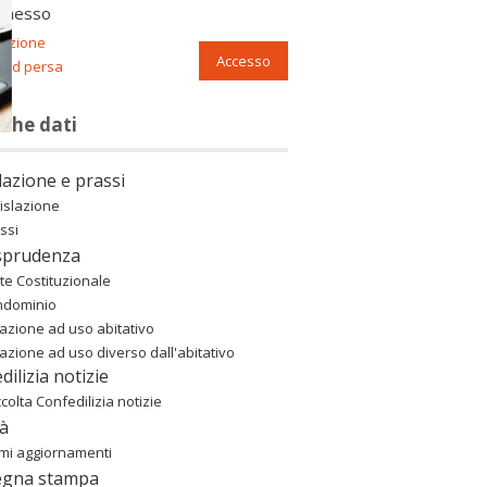
nnesso
razione
Accesso
ord persa
nche dati
lazione e prassi
islazione
ssi
sprudenza
te Costituzionale
ndominio
azione ad uso abitativo
azione ad uso diverso dall'abitativo
dilizia notizie
colta Confedilizia notizie
à
imi aggiornamenti
egna stampa