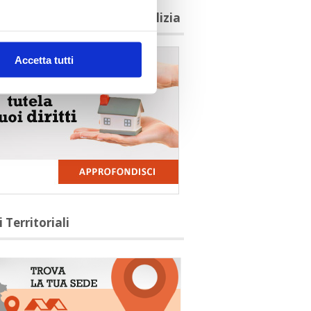
agioni per aderire a Confedilizia
Accetta tutti
i Territoriali