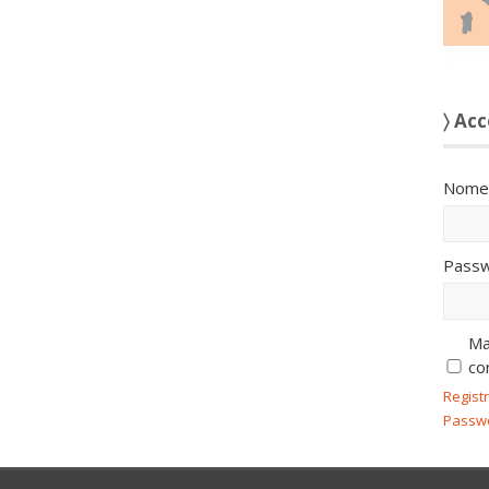
〉 Acc
Nome 
Passw
Ma
co
Regist
Passw