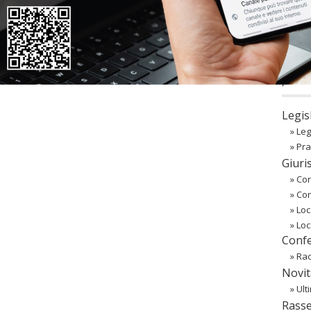
co
Regist
Passw
〉 Ba
Legis
»
Leg
»
Pra
Giuri
»
Cor
»
Co
»
Loc
»
Loc
Confe
»
Rac
Novit
»
Ult
Rass