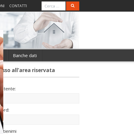
ONI
CONTATTI
ie
Banche dati
esso all’area riservata
utente:
ord:
ntienimi