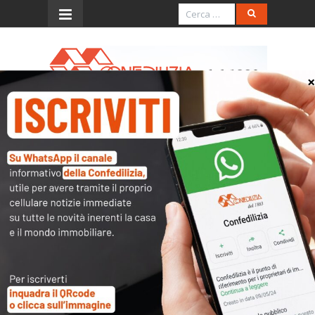
Menu
Canale 5 – 9.12.2025 – TG5
– Ore 8.15
L’accesso al contenuto
completo è riservato ai
soli utenti abilitati.
Tutti i documenti presenti nelle Banche dati
sono
a disposizione dei soci
ma per poterli
consultare occorre
inserire i dati di accesso