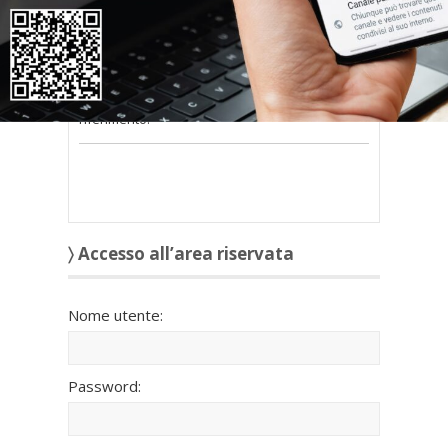
nel modulo a destra della pagina
.
Se
non possiedi nome utente e password
oppure li hai
smarriti
richiedili alla tua
Associazione territoriale Confedilizia
di
riferimento.
〉 Accesso all’area riservata
Nome utente:
Password: