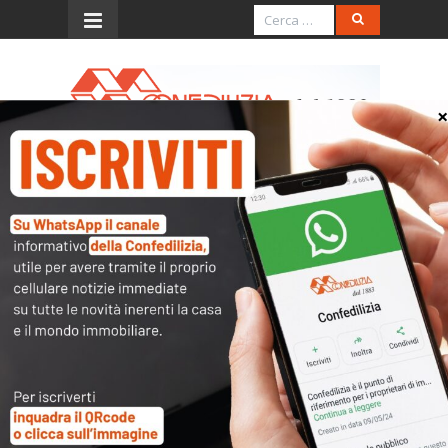
Menu
CASSAZIONE CIVILE 2007:
LOCAZIONE AD USO
DIVERSO DALL’ABITATIVO
L’accesso al contenuto
completo è riservato ai
soli utenti abilitati.
Tutti i documenti presenti nelle Banche dati
sono
a disposizione dei soci
ma per poterli