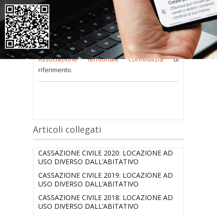
consultare occorre
inserire i dati di accesso
nel modulo a destra della pagina
.
Se
non possiedi nome utente e password
oppure li hai
smarriti
richiedili alla tua
Associazione territoriale Confedilizia
di
riferimento.
Articoli collegati
CASSAZIONE CIVILE 2020: LOCAZIONE AD
USO DIVERSO DALL’ABITATIVO
CASSAZIONE CIVILE 2019: LOCAZIONE AD
USO DIVERSO DALL’ABITATIVO
CASSAZIONE CIVILE 2018: LOCAZIONE AD
USO DIVERSO DALL’ABITATIVO