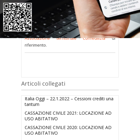
consultare occorre
inserire i dati di accesso
nel modulo a destra della pagina
.
Se
non possiedi nome utente e password
oppure li hai
smarriti
richiedili alla tua
Associazione territoriale Confedilizia
di
riferimento.
Articoli collegati
Italia Oggi – 22.1.2022 – Cessioni crediti una
tantum
CASSAZIONE CIVILE 2021: LOCAZIONE AD
USO ABITATIVO
CASSAZIONE CIVILE 2020: LOCAZIONE AD
USO ABITATIVO