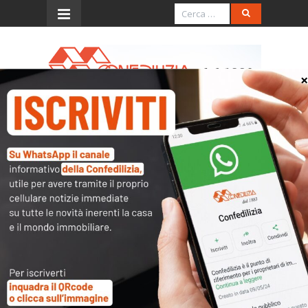
Menu
CASSAZIONE CIVILE 2009:
LOCAZIONE AD USO
ABITATIVO.
L’accesso al contenuto
completo è riservato ai
soli utenti abilitati.
Tutti i documenti presenti nelle Banche dati
sono
a disposizione dei soci
ma per poterli