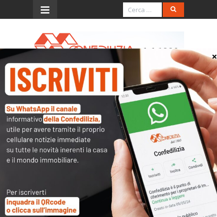
Menu
CASSAZIONE CIVILE 2021:
CONDOMINIO
L’accesso al contenuto
completo è riservato ai
soli utenti abilitati.
Tutti i documenti presenti nelle Banche dati
sono
a disposizione dei soci
ma per poterli
consultare occorre
inserire i dati di accesso