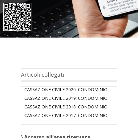
nel modulo a destra della pagina
.
Se
non possiedi nome utente e password
oppure li hai
smarriti
richiedili alla tua
Associazione territoriale Confedilizia
di
riferimento.
Articoli collegati
CASSAZIONE CIVILE 2020: CONDOMINIO
CASSAZIONE CIVILE 2019: CONDOMINIO
CASSAZIONE CIVILE 2018: CONDOMINIO
CASSAZIONE CIVILE 2017: CONDOMINIO
〉 Accesso all’area riservata