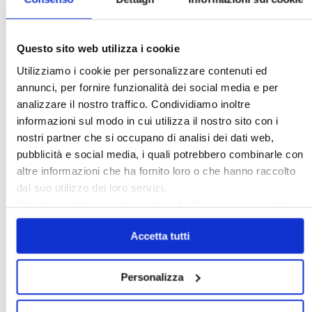
Questo sito web utilizza i cookie
17.11.2023
Leggi
Utilizziamo i cookie per personalizzare contenuti ed
annunci, per fornire funzionalità dei social media e per
Sulla direttiva “case green” ha
analizzare il nostro traffico. Condividiamo inoltre
finalmente prevalso il buon senso
informazioni sul modo in cui utilizza il nostro sito con i
nostri partner che si occupano di analisi dei dati web,
pubblicità e social media, i quali potrebbero combinarle con
altre informazioni che ha fornito loro o che hanno raccolto
dal suo utilizzo dei loro servizi.
Chiudendo il banner cliccando sulla
X
verranno accettati
solo i cookie necessari.
Per accedere a questi contenuti è necessario
Accetta tutti
accettare i cookie di marketing: ricarica la
pagina, se dopo il consenso non visualizzi
subito il contenuto.
Leggi
Personalizza
Lesione del decoro architettonico