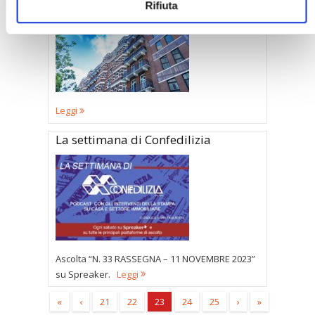
Rifiuta
Leggi
La settimana di Confedilizia
Ascolta “N. 33 RASSEGNA – 11 NOVEMBRE 2023”
su Spreaker.
Leggi
«
‹
21
22
23
24
25
›
»