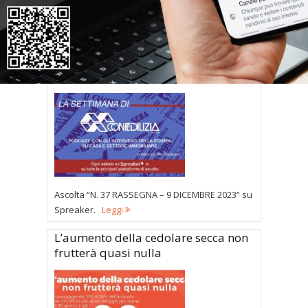
abbiamo evidenziato al Ministro Salvini che le
strade per migliorare la situazione abitativa in
Italia sono essenzialmente due. La prima è il
rec...
Leggi
La settimana di Confedilizia
Ascolta “N. 37 RASSEGNA – 9 DICEMBRE 2023” su
Spreaker.
Leggi
L’aumento della cedolare secca non
frutterà quasi nulla