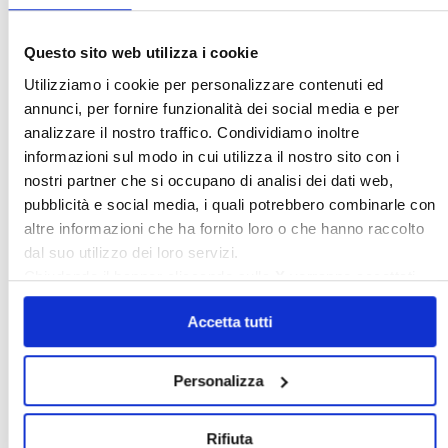
Questo sito web utilizza i cookie
Utilizziamo i cookie per personalizzare contenuti ed
annunci, per fornire funzionalità dei social media e per
analizzare il nostro traffico. Condividiamo inoltre
informazioni sul modo in cui utilizza il nostro sito con i
nostri partner che si occupano di analisi dei dati web,
〉 Sedi Territoriali
pubblicità e social media, i quali potrebbero combinarle con
altre informazioni che ha fornito loro o che hanno raccolto
dal suo utilizzo dei loro servizi.
Chiudendo il banner cliccando sulla
X
verranno accettati
solo i cookie necessari.
Accetta tutti
Personalizza
Rifiuta
〉 Accesso all’area riservata