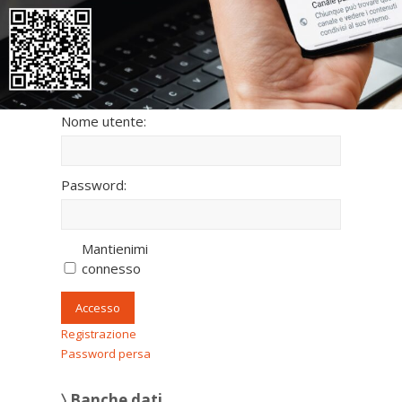
NOVEMBRE, 1991
〉 Accesso all’area riservata
Nome utente:
Password:
Mantienimi
connesso
Accesso
Registrazione
Password persa
〉 Banche dati