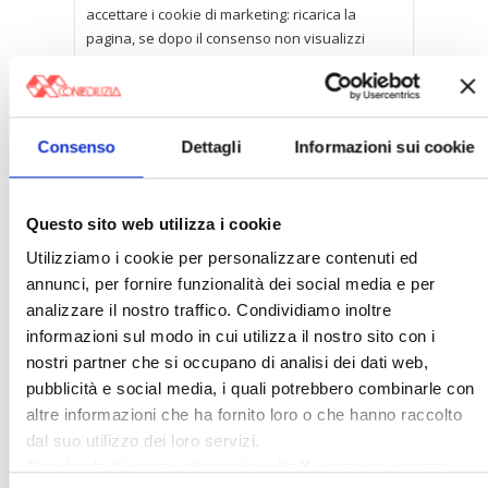
accettare i cookie di marketing: ricarica la
pagina, se dopo il consenso non visualizzi
subito il contenuto.
Leggi
Riforma fiscale, convegno
Confedilizia
Consenso
Dettagli
Informazioni sui cookie
Questo sito web utilizza i cookie
Utilizziamo i cookie per personalizzare contenuti ed
annunci, per fornire funzionalità dei social media e per
analizzare il nostro traffico. Condividiamo inoltre
Per accedere a questi contenuti è necessario
informazioni sul modo in cui utilizza il nostro sito con i
accettare i cookie di marketing: ricarica la
pagina, se dopo il consenso non visualizzi
nostri partner che si occupano di analisi dei dati web,
subito il contenuto.
Leggi
pubblicità e social media, i quali potrebbero combinarle con
altre informazioni che ha fornito loro o che hanno raccolto
Contributo riduzione canone
dal suo utilizzo dei loro servizi.
locazione
Chiudendo il banner cliccando sulla
X
verranno accettati