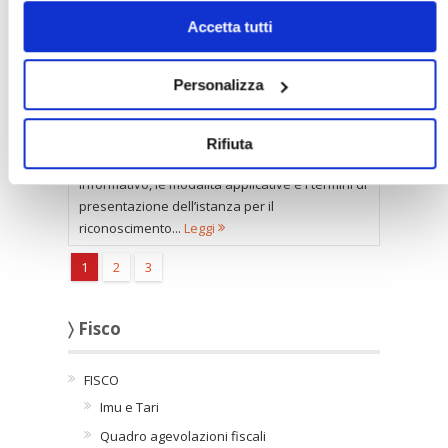
solo i cookie necessari.
Accetta tutti
Personalizza
È stato pubblicato il provvedimento dell’Agenzia
Rifiuta
delle entrate che definisce il contenuto
informativo, le modalità applicative e i termini di
presentazione dell’istanza per il
riconoscimento...
Leggi
1
2
3
〉 Fisco
FISCO
Imu e Tari
Quadro agevolazioni fiscali