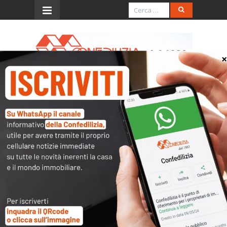
Menu
Legge di Bilancio 2026
Sul Supplemento Ordinario n. 42/L alla
Gazzetta Ufficiale n. 301 del 30.12. 2025, è stata
pubblicata la legge 30.12.2025, n. 199,