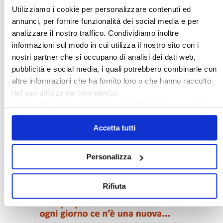
〉 Coordinamenti
Utilizziamo i cookie per personalizzare contenuti ed
annunci, per fornire funzionalità dei social media e per
analizzare il nostro traffico. Condividiamo inoltre
informazioni sul modo in cui utilizza il nostro sito con i
nostri partner che si occupano di analisi dei dati web,
pubblicità e social media, i quali potrebbero combinarle con
altre informazioni che ha fornito loro o che hanno raccolto
dal suo utilizzo dei loro servizi.
Chiudendo il banner cliccando sulla
X
verranno accettati
solo i cookie necessari.
Accetta tutti
Personalizza
〉 Notizie e Banche dati
Rifiuta