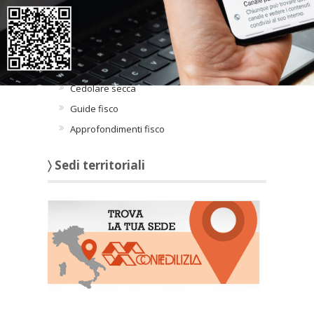
FISCO
Imu e Tari
Quadro agevolazioni fiscali
Cedolare secca
Guide fisco
Approfondimenti fisco
〉 Sedi territoriali