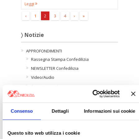
Leggi
‹
1
2
3
4
›
»
〉 Notizie
APPROFONDIMENTI
Rassegna Stampa Confedilizia
NEWSLETTER Confedilizia
Video/Audio
Appuntamenti
〉 Confedilizia notizie
Consenso
Dettagli
Informazioni sui cookie
Questo sito web utilizza i cookie