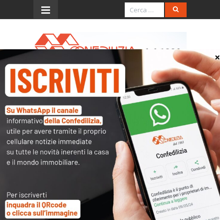
Menu
Chiarimenti sulla vicenda
Giorgetti-catasto
Facciamo il punto sulla vicenda – per lo
più mediatica – sorta nella serata di
martedì 8 ottobre in seguito alle
dichiarazioni rese dal Ministro
dell’economia e delle finanze Giancarlo
Giorgetti nel corso di un’audizione
parlamentare.