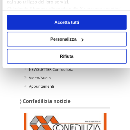
dal suo utilizzo dei loro servizi.
WEB
Chiudendo il banner cliccando sulla
X
verranno accettati
solo i cookie necessari.
Accetta tutti
〉 Notizie
Personalizza
APPROFONDIMENTI
Rifiuta
Rassegna Stampa Confedilizia
NEWSLETTER Confedilizia
Video/Audio
Appuntamenti
〉 Confedilizia notizie