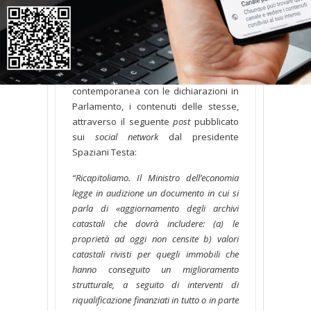
Come riconosciuto mercoledì 9 dallo
stesso Ministro in una nota stampa
diffusa congiuntamente al
leader
del
suo partito, è stata la Confedilizia a
chiarire, praticamente in
contemporanea con le dichiarazioni in
Parlamento, i contenuti delle stesse,
attraverso il seguente
post
pubblicato
sui
social network
dal presidente
Spaziani Testa:
“Ricapitoliamo. Il Ministro dell’economia
legge in audizione un documento in cui si
parla di «aggiornamento degli archivi
catastali che dovrà includere: (a) le
proprietà ad oggi non censite b) valori
catastali rivisti per quegli immobili che
hanno conseguito un miglioramento
strutturale, a seguito di interventi di
riqualificazione finanziati in tutto o in parte