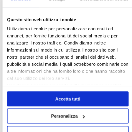
Cerca
〉 Area riservata Associazioni
Questo sito web utilizza i cookie
Utilizziamo i cookie per personalizzare contenuti ed
annunci, per fornire funzionalità dei social media e per
analizzare il nostro traffico. Condividiamo inoltre
informazioni sul modo in cui utilizza il nostro sito con i
nostri partner che si occupano di analisi dei dati web,
pubblicità e social media, i quali potrebbero combinarle con
altre informazioni che ha fornito loro o che hanno raccolto
dal suo utilizzo dei loro servizi.
Chiudendo il banner cliccando sulla
X
verranno accettati
solo i cookie necessari.
Accetta tutti
〉 5 ragioni per aderire a Confedilizia
Personalizza