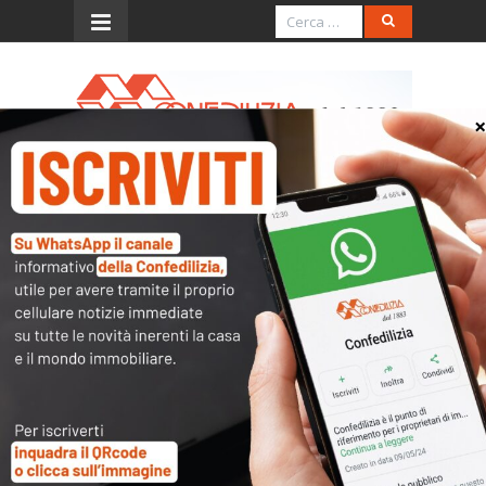
Menu
Circ. 17.3.2022, n. 7/E
(Modalità e termini per la
rettifica della rendita
catastale “proposta” e
relative annotazioni negli
atti del catasto – efficacia e
applicabilità della rendita
attribuita)