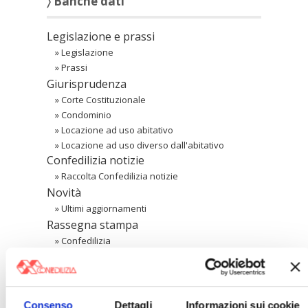
〉 Banche dati
Legislazione e prassi
»
Legislazione
»
Prassi
Giurisprudenza
»
Corte Costituzionale
»
Condominio
»
Locazione ad uso abitativo
»
Locazione ad uso diverso dall'abitativo
Confedilizia notizie
»
Raccolta Confedilizia notizie
Novità
»
Ultimi aggiornamenti
Rassegna stampa
»
Confedilizia
»
Notizie dal mondo immobiliare
»
Archivio
Consenso
Dettagli
Informazioni sui cookie