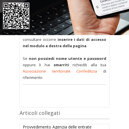
L’accesso al contenuto
completo è riservato ai
soli utenti abilitati.
Tutti i documenti presenti nelle Banche dati
sono
a disposizione dei soci
ma per poterli
consultare occorre
inserire i dati di accesso
nel modulo a destra della pagina
.
Se
non possiedi nome utente e password
oppure li hai
smarriti
richiedili alla tua
Associazione territoriale Confedilizia
di
riferimento.
Articoli collegati
Provvedimento Agenzia delle entrate