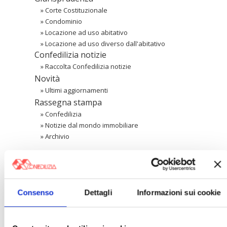
»
Corte Costituzionale
»
Condominio
»
Locazione ad uso abitativo
»
Locazione ad uso diverso dall'abitativo
Confedilizia notizie
»
Raccolta Confedilizia notizie
Novità
»
Ultimi aggiornamenti
Rassegna stampa
»
Confedilizia
»
Notizie dal mondo immobiliare
»
Archivio
Cerca
Consenso
Dettagli
Informazioni sui cookie
〉 Area riservata Associazioni