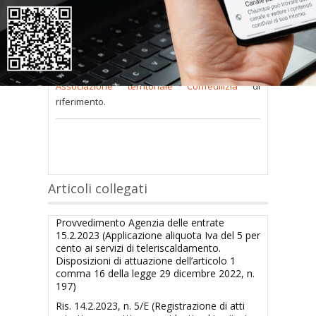
consultare occorre
inserire i dati di accesso
nel modulo a destra della pagina
.
Se
non possiedi nome utente e password
oppure li hai
smarriti
richiedili alla tua
Associazione territoriale Confedilizia
di
riferimento.
Articoli collegati
Provvedimento Agenzia delle entrate
15.2.2023 (Applicazione aliquota Iva del 5 per
cento ai servizi di teleriscaldamento.
Disposizioni di attuazione dell’articolo 1
comma 16 della legge 29 dicembre 2022, n.
197)
Ris. 14.2.2023, n. 5/E (Registrazione di atti