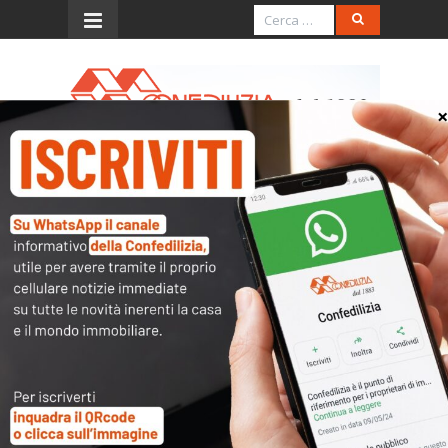
Menu
Circ. 21.6.2005, n. 32/E
(studi di settore periodo
d’imposta 2004)
L’accesso al contenuto
completo è riservato ai
soli utenti abilitati.
Tutti i documenti presenti nelle Banche dati
sono
a disposizione dei soci
ma per poterli