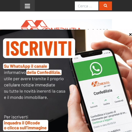
Menu
Circ. 25.9.2001, n. 81/E
(imposta di registro su atti
transattivi)
L’accesso al contenuto
completo è riservato ai
soli utenti abilitati.
Tutti i documenti presenti nelle Banche dati
sono
a disposizione dei soci
ma per poterli