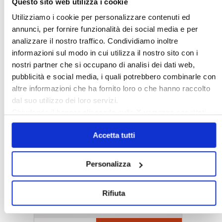
Questo sito web utilizza i cookie
Utilizziamo i cookie per personalizzare contenuti ed
annunci, per fornire funzionalità dei social media e per
analizzare il nostro traffico. Condividiamo inoltre
informazioni sul modo in cui utilizza il nostro sito con i
nostri partner che si occupano di analisi dei dati web,
pubblicità e social media, i quali potrebbero combinarle con
altre informazioni che ha fornito loro o che hanno raccolto
dal suo utilizzo dei loro servizi.
Chiudendo il banner cliccando sulla
X
verranno accettati
〉 5 ragioni per aderire a Confedilizia
solo i cookie necessari.
Accetta tutti
Personalizza
Rifiuta