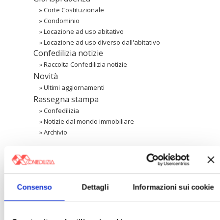
»
Corte Costituzionale
»
Condominio
»
Locazione ad uso abitativo
»
Locazione ad uso diverso dall'abitativo
Confedilizia notizie
»
Raccolta Confedilizia notizie
Novità
»
Ultimi aggiornamenti
Rassegna stampa
»
Confedilizia
»
Notizie dal mondo immobiliare
»
Archivio
Cerca
Consenso
Dettagli
Informazioni sui cookie
〉 Area riservata Associazioni