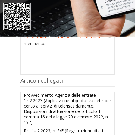
consultare occorre
inserire i dati di accesso
nel modulo a destra della pagina
.
Se
non possiedi nome utente e password
oppure li hai
smarriti
richiedili alla tua
Associazione territoriale Confedilizia
di
riferimento.
Articoli collegati
Provvedimento Agenzia delle entrate
15.2.2023 (Applicazione aliquota Iva del 5 per
cento ai servizi di teleriscaldamento.
Disposizioni di attuazione dell’articolo 1
comma 16 della legge 29 dicembre 2022, n.
197)
Ris. 14.2.2023, n. 5/E (Registrazione di atti