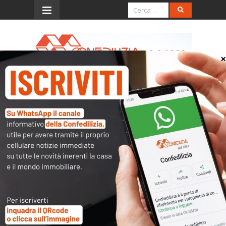
Menu
Circ. 27.4.2007, n. 24/E
(detrazione per i frigoriferi
a basso consumo
energetico)
L’accesso al contenuto
completo è riservato ai
soli utenti abilitati.
Tutti i documenti presenti nelle Banche dati