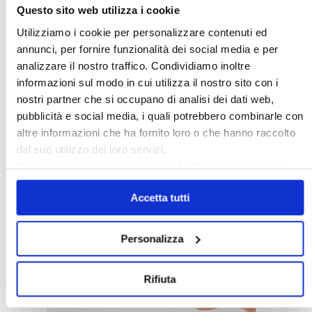
Questo sito web utilizza i cookie
Utilizziamo i cookie per personalizzare contenuti ed
annunci, per fornire funzionalità dei social media e per
analizzare il nostro traffico. Condividiamo inoltre
informazioni sul modo in cui utilizza il nostro sito con i
nostri partner che si occupano di analisi dei dati web,
pubblicità e social media, i quali potrebbero combinarle con
altre informazioni che ha fornito loro o che hanno raccolto
dal suo utilizzo dei loro servizi.
Chiudendo il banner cliccando sulla
X
verranno accettati
〉 5 ragioni per aderire a Confedilizia
solo i cookie necessari.
Accetta tutti
Personalizza
Rifiuta