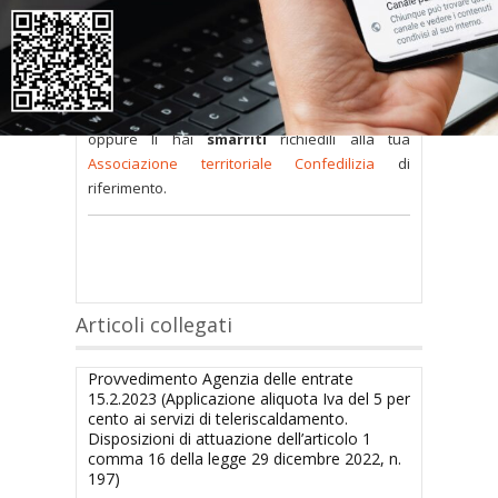
sono
a disposizione dei soci
ma per poterli
consultare occorre
inserire i dati di accesso
nel modulo a destra della pagina
.
Se
non possiedi nome utente e password
oppure li hai
smarriti
richiedili alla tua
Associazione territoriale Confedilizia
di
riferimento.
Articoli collegati
Provvedimento Agenzia delle entrate
15.2.2023 (Applicazione aliquota Iva del 5 per
cento ai servizi di teleriscaldamento.
Disposizioni di attuazione dell’articolo 1
comma 16 della legge 29 dicembre 2022, n.
197)