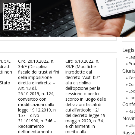
sword
oppure li hai
smarriti
richiedili alla tua
Associazione
co
Regist
Passw
〉 Ba
Legis
»
Leg
n. 5/E
Circ. 20.10.2022, n.
Circ. 6.10.2022, n.
»
Pra
i atti
34/E (Disciplina
33/E (Modifiche
Giuri
tti non
fiscale dei trust ai fini
introdotte dal
della imposizione
decreto “Aiuti-bis”
»
Cor
 Stato
diretta e indiretta –
alla disciplina
»
Co
e
Art. 13 d.l.
dell’opzione per la
»
Loc
26.10.2019, n. 124,
cessione o per lo
»
Loc
convertito con
sconto in luogo delle
Confe
modificazioni dalla
detrazioni fiscali di
legge 19.12.2019, n.
cui all’articolo 121
»
Rac
157 – d.lvo
del decreto-legge 19
Novit
31.101990, n. 346 –
maggio 2020, n. 34,
»
Ult
Recepimento
e chiarimenti in
dell’orientamento
merito alla
Rass