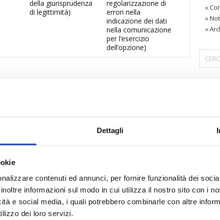
della giurisprudenza
regolarizzazione di
»
Con
di legittimità)
errori nella
»
Not
indicazione dei dati
»
Arc
nella comunicazione
per l’esercizio
dell’opzione)
〉 Are
Dettagli
ookie
nalizzare contenuti ed annunci, per fornire funzionalità dei socia
inoltre informazioni sul modo in cui utilizza il nostro sito con i 
icità e social media, i quali potrebbero combinarle con altre inform
lizzo dei loro servizi.