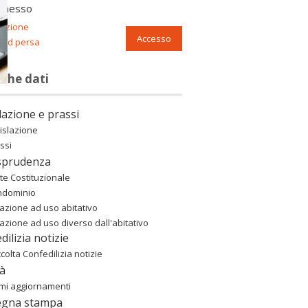
nnesso
razione
Accesso
ord persa
nche dati
lazione e prassi
islazione
ssi
sprudenza
te Costituzionale
ndominio
azione ad uso abitativo
azione ad uso diverso dall'abitativo
dilizia notizie
colta Confedilizia notizie
à
imi aggiornamenti
egna stampa