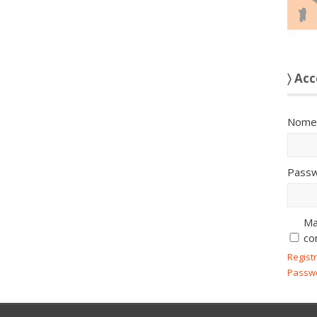
〉 Acc
Nome 
Passw
Ma
co
Regist
Passw