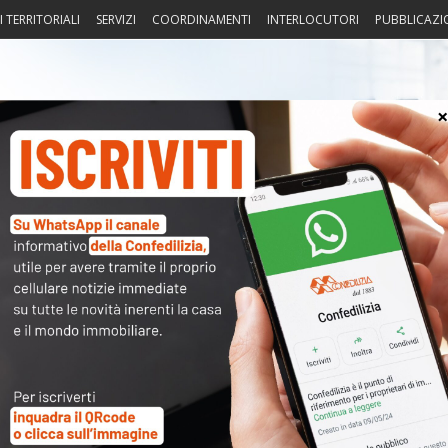
I TERRITORIALI
SERVIZI
COORDINAMENTI
INTERLOCUTORI
PUBBLICAZI
sprudenza
Fisco
Portierato
Intorno alla casa
Notiz
dichiarazione Imu e dichiarazione
〉 Acc
Nome 
nuto completo è riservato ai
Passw
dati sono
a disposizione dei soci
ma per poterli consultare
modulo a destra della pagina
.
Ma