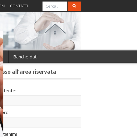
ONI
CONTATTI
ie
Banche dati
esso all’area riservata
utente:
ord:
ntienimi