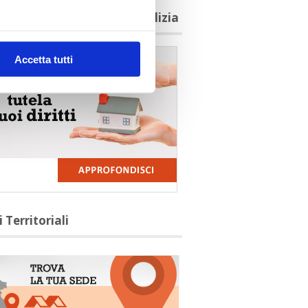
agioni per aderire a Confedilizia
Accetta tutti
i Territoriali