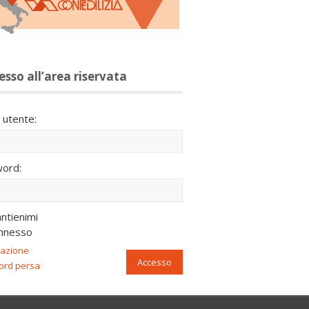
esso all’area riservata
utente:
ord:
ntienimi
nnesso
razione
Accesso
ord persa