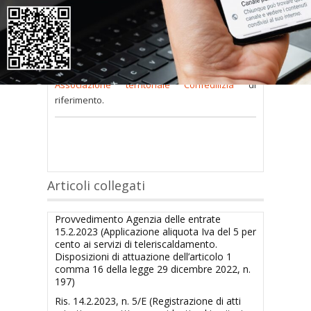
consultare occorre
inserire i dati di accesso
nel modulo a destra della pagina
.
Se
non possiedi nome utente e password
oppure li hai
smarriti
richiedili alla tua
Associazione territoriale Confedilizia
di
riferimento.
Articoli collegati
Provvedimento Agenzia delle entrate
15.2.2023 (Applicazione aliquota Iva del 5 per
cento ai servizi di teleriscaldamento.
Disposizioni di attuazione dell’articolo 1
comma 16 della legge 29 dicembre 2022, n.
197)
Ris. 14.2.2023, n. 5/E (Registrazione di atti