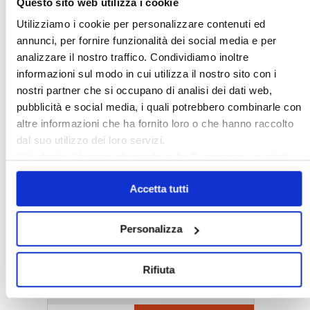
Questo sito web utilizza i cookie
Utilizziamo i cookie per personalizzare contenuti ed
annunci, per fornire funzionalità dei social media e per
analizzare il nostro traffico. Condividiamo inoltre
informazioni sul modo in cui utilizza il nostro sito con i
nostri partner che si occupano di analisi dei dati web,
pubblicità e social media, i quali potrebbero combinarle con
altre informazioni che ha fornito loro o che hanno raccolto
dal suo utilizzo dei loro servizi.
Chiudendo il banner cliccando sulla
X
verranno accettati
〉 5 ragioni per aderire a Confedilizia
solo i cookie necessari.
Accetta tutti
Personalizza
Rifiuta