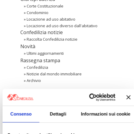
»
Corte Costituzionale
»
Condominio
»
Locazione ad uso abitativo
»
Locazione ad uso diverso dall'abitativo
Confedilizia notizie
»
Raccolta Confedilizia notizie
Novità
»
Ultimi aggiornamenti
Rassegna stampa
»
Confedilizia
»
Notizie dal mondo immobiliare
»
Archivio
Cerca
Consenso
Dettagli
Informazioni sui cookie
〉 Area riservata Associazioni