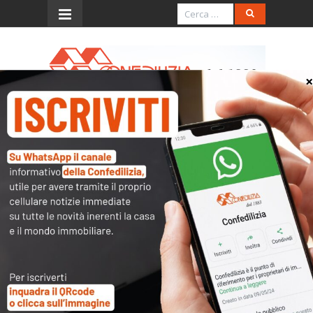
Menu
Circ. 9.7.2003, n. 36/E
(imposta di registro sulla
cessione dei cont
L’accesso al contenuto
completo è riservato ai
soli utenti abilitati.
Tutti i documenti presenti nelle Banche dati
sono
a disposizione dei soci
ma per poterli