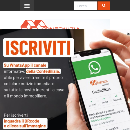
Menu
Circ. Min. Lavori pubblici
23.2.2001 (sospensione
delle procedure di sfratto)
L’accesso al contenuto
completo è riservato ai
soli utenti abilitati.
Tutti i documenti presenti nelle Banche dati
sono
a disposizione dei soci
ma per poterli