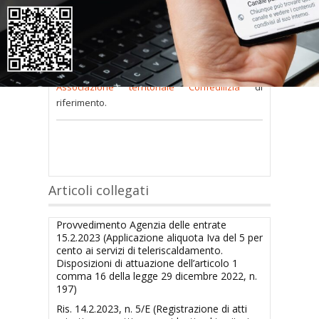
consultare occorre
inserire i dati di accesso
nel modulo a destra della pagina
.
Se
non possiedi nome utente e password
oppure li hai
smarriti
richiedili alla tua
Associazione territoriale Confedilizia
di
riferimento.
Articoli collegati
Provvedimento Agenzia delle entrate
15.2.2023 (Applicazione aliquota Iva del 5 per
cento ai servizi di teleriscaldamento.
Disposizioni di attuazione dell’articolo 1
comma 16 della legge 29 dicembre 2022, n.
197)
Ris. 14.2.2023, n. 5/E (Registrazione di atti