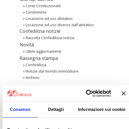
»
Corte Costituzionale
»
Condominio
»
Locazione ad uso abitativo
»
Locazione ad uso diverso dall'abitativo
Confedilizia notizie
»
Raccolta Confedilizia notizie
Novità
»
Ultimi aggiornamenti
Rassegna stampa
»
Confedilizia
»
Notizie dal mondo immobiliare
»
Archivio
Cerca
Consenso
Dettagli
Informazioni sui cookie
〉 Area riservata Associazioni