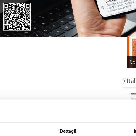
〉 Con
enza per proprietari di casa, amministratori di condominio
so le
Associazioni territoriali di Confedilizia
Co
〉 Ita
Dettagli