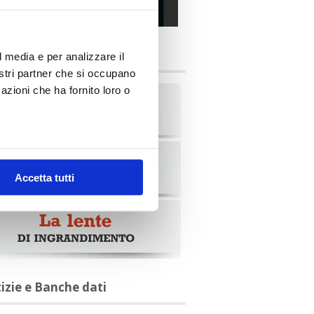
alia Oggi – Luglio 2026
briche
l media e per analizzare il
nostri partner che si occupano
azioni che ha fornito loro o
Accetta tutti
tizie e Banche dati