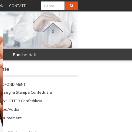
ONI
CONTATTI
ie
Banche dati
izie
ROFONDIMENTI
assegna Stampa Confedilizia
EWSLETTER Confedilizia
ideo/Audio
ppuntamenti