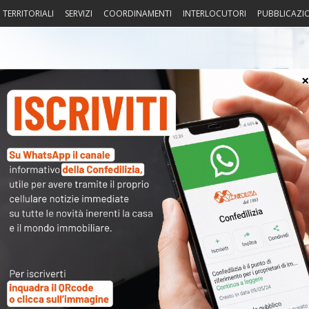
I TERRITORIALI
SERVIZI
COORDINAMENTI
INTERLOCUTORI
PUBBLICAZI
sprudenza
Fisco
Portierato
Intorno alla casa
Notiz
lesti
〉 Not
APP
 contravvenzione di cui all’art. 659 cod. pen., non sono
R
interessata dalle emissioni sonore, né il disturbo di un
ndo sufficiente che i rumori siano idonei ad arrecare
N
i persone, anche se raccolte in un ambito ristretto, come
V
azione (sent. n. 18521/’18, inedita).
A
* * *