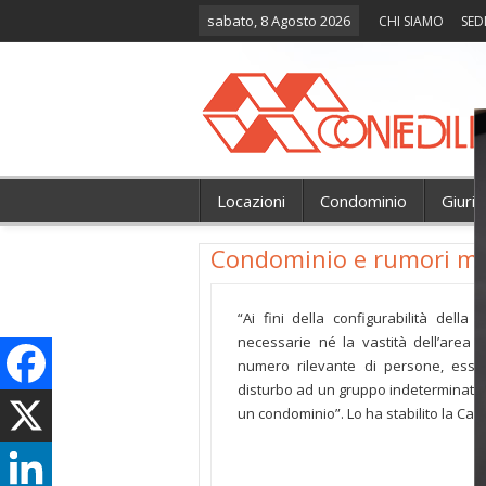
sabato, 8 Agosto 2026
CHI SIAMO
SED
Locazioni
Condominio
Giuri
Condominio e rumori mo
“Ai fini della configurabilità della
necessarie né la vastità dell’area 
numero rilevante di persone, esse
disturbo ad un gruppo indeterminato d
un condominio”. Lo ha stabilito la Cass