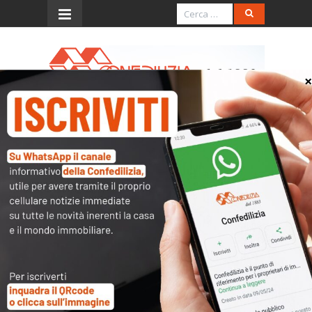
Menu
Condominio e sua
formazione
In ossequio al carattere necessario della
disciplina del condominio in presenza di parti
comuni e di proprietà esclusive nello stesso
stabile, in giurisprudenza è stato chiarito che la
costituzione del condominio avviene da sé (ex
se) e di diritto (ope iuris) e quindi senza un
formale atto. Semplicemente con il
frazionamento – da parte dell’unico