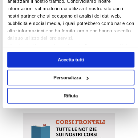
analizzare il nostro traffico. Condividiamo inoltre
informazioni sul modo in cui utilizza il nostro sito con i
nostri partner che si occupano di analisi dei dati web,
pubblicità e social media, i quali potrebbero combinarle con
altre informazioni che ha fornito loro o che hanno raccolto
dal suo utilizzo dei loro servizi.
Chiudendo il banner cliccando sulla
X
verranno accettati
solo i cookie necessari.
Accetta tutti
Personalizza
〉 Corsi amministratore di
Rifiuta
condominio