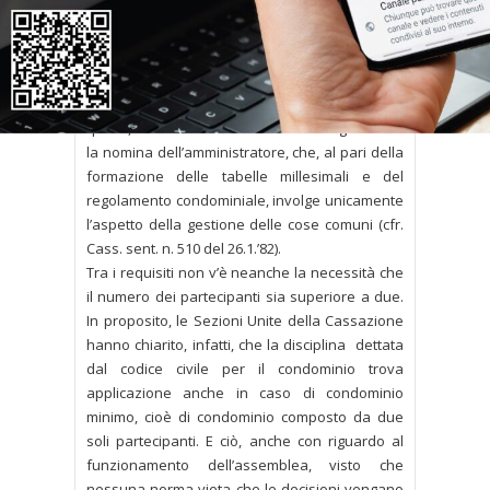
proprietario – di un edificio, i cui piani o porzioni
di piano siano attribuiti a più soggetti in
proprietà esclusiva (cfr., fra le altre, Cass. sent.
n. 18226 del 10.9.’04). Non sono da annoverarsi
tra i requisiti per la costituzione del condominio,
quindi, né il rilascio del certificato di agibilità né
la nomina dell’amministratore, che, al pari della
formazione delle tabelle millesimali e del
regolamento condominiale, involge unicamente
l’aspetto della gestione delle cose comuni (cfr.
Cass. sent. n. 510 del 26.1.’82).
Tra i requisiti non v’è neanche la necessità che
il numero dei partecipanti sia superiore a due.
In proposito, le Sezioni Unite della Cassazione
hanno chiarito, infatti, che la disciplina dettata
dal codice civile per il condominio trova
applicazione anche in caso di condominio
minimo, cioè di condominio composto da due
soli partecipanti. E ciò, anche con riguardo al
funzionamento dell’assemblea, visto che
nessuna norma vieta che le decisioni vengano