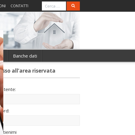
ONI
CONTATTI
ie
Banche dati
esso all’area riservata
utente:
ord:
ntienimi