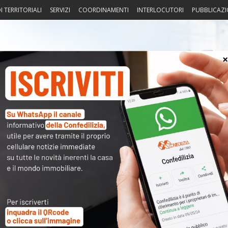
I TERRITORIALI
SERVIZI
COORDINAMENTI
INTERLOCUTORI
PUBBLICAZI
sprudenza
Fisco
Portierato
Intorno alla casa
Notiz
4
〉 Acc
nuto completo è riservato ai
Nome 
dati sono
a disposizione dei soci
ma per poterli consultare
Passw
modulo a destra della pagina
.
sword
oppure li hai
smarriti
richiedili alla tua
Associazione
Ma