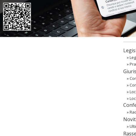
co
Regist
Passw
〉 Ba
Legis
»
Leg
»
Pra
Giuri
»
Cor
»
Co
»
Loc
»
Loc
Confe
»
Rac
Novit
»
Ult
Rass