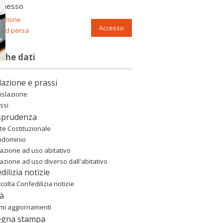
nnesso
razione
Accesso
ord persa
nche dati
lazione e prassi
islazione
ssi
sprudenza
te Costituzionale
ndominio
azione ad uso abitativo
azione ad uso diverso dall'abitativo
dilizia notizie
colta Confedilizia notizie
à
imi aggiornamenti
egna stampa