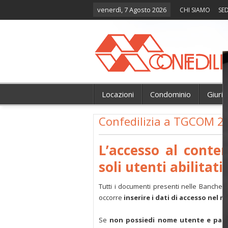
venerdì, 7 Agosto 2026
CHI SIAMO
SED
Locazioni
Condominio
Giuri
Confedilizia a TGCOM 2
L’accesso al conte
soli utenti abilitati.
Tutti i documenti presenti nelle Banche 
occorre
inserire i dati di accesso nel 
Se
non possiedi nome utente e pas