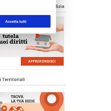
agioni per aderire a Confedilizia
Accetta tutti
i Territoriali