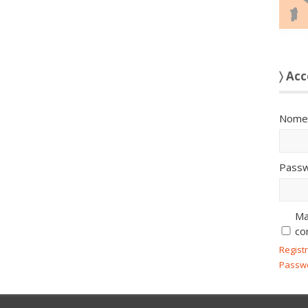
〉 Acc
Nome 
Passw
Ma
co
Regist
Passw