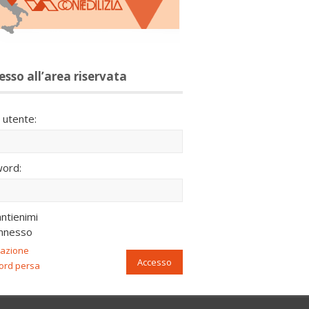
esso all’area riservata
utente:
ord:
ntienimi
nnesso
razione
Accesso
ord persa