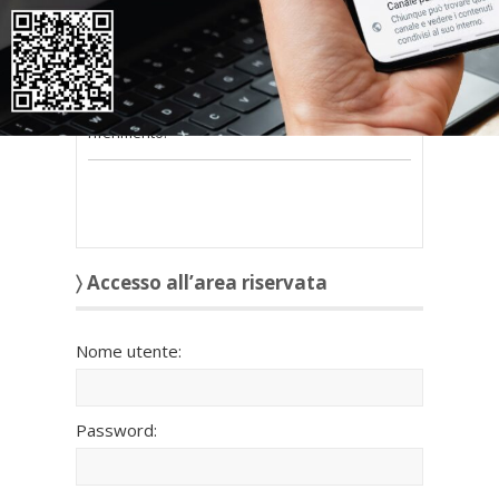
nel modulo a destra della pagina
.
Se
non possiedi nome utente e password
oppure li hai
smarriti
richiedili alla tua
Associazione territoriale Confedilizia
di
riferimento.
〉 Accesso all’area riservata
Nome utente:
Password: