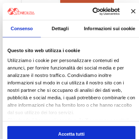
〉 5 ragioni per aderire a Confedilizia
Consenso
Dettagli
Informazioni sui cookie
Questo sito web utilizza i cookie
Utilizziamo i cookie per personalizzare contenuti ed
annunci, per fornire funzionalità dei social media e per
analizzare il nostro traffico. Condividiamo inoltre
informazioni sul modo in cui utilizza il nostro sito con i
nostri partner che si occupano di analisi dei dati web,
pubblicità e social media, i quali potrebbero combinarle con
altre informazioni che ha fornito loro o che hanno raccolto
dal suo utilizzo dei loro servizi.
〉 Sedi Territoriali
Chiudendo il banner cliccando sulla
X
verranno accettati
solo i cookie necessari.
Accetta tutti