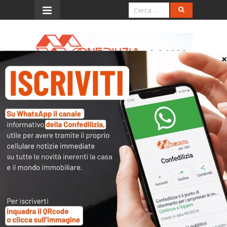
Menu
Confedilizia a TGCOM24 sul
Piano Casa
L’accesso al contenuto
completo è riservato ai
soli utenti abilitati.
Tutti i documenti presenti nelle Banche dati
sono
a disposizione dei soci
ma per poterli
consultare occorre
inserire i dati di accesso