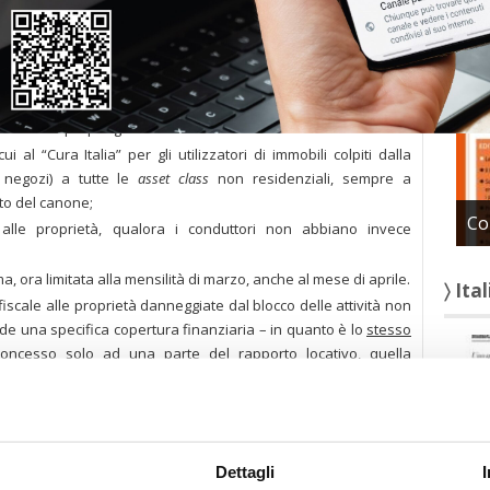
〉 Con
 un’ampia platea di operatori aveva ottenuto uno specifico
a pari al 60 per cento dell’ammontare del canone di locazione
 conduttori di locali commerciali rientranti nella categoria
di entrambe le parti dei contratti e dell’intera economia, senza
 e ASPESI propongono allora di:
i al “Cura Italia” per gli utilizzatori di immobili colpiti dalla
i negozi) a tutte le
asset class
non residenziali, sempre a
to del canone;
Co
a alle proprietà, qualora i conduttori non abbiano invece
, ora limitata alla mensilità di marzo, anche al mese di aprile.
〉 Ita
fiscale alle proprietà danneggiate dal blocco delle attività non
de una specifica copertura finanziaria – in quanto è lo
stesso
 concesso
solo ad una parte
del rapporto locativo, quella
abili – in questa fase di grande difficoltà – due misure che già
essarie ed urgenti, vista la situazione critica del commercio:
tive della
cedolare secca
, che ora avrebbe l’ulteriore vantaggio
Dettagli
e l’eliminazione dell’assurda regola della tassazione dei
canoni