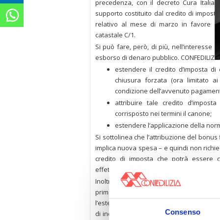
precedenza, con il decreto Cura Italia,
supporto costituito dal credito di impost
relativo al mese di marzo in favore dei
catastale C/1.
Si può fare, però, di più, nell’interesse 
esborso di denaro pubblico. CONFEDILIZIA
estendere il credito d’imposta di cu
chiusura forzata (ora limitato a
condizione dell’avvenuto pagamen
attribuire tale credito d’impost
corrisposto nei termini il canone;
estendere l’applicazione della norma
Si sottolinea che l’attribuzione del bonus 
implica nuova spesa – e quindi non richie
credito di imposta che potrà essere
effettivamente danneggiata.
Inoltre, si rivelano più che mai indispens
prima della crisi si erano dimostrate nec
l’estensione a tutte le locazioni non abita
Consenso
di incentivare le revisioni dei contratti, 