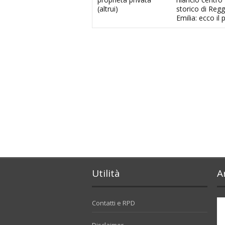
(altrui)
storico di Regg
Emilia: ecco il 
Utilità
A
Contatti e RPD