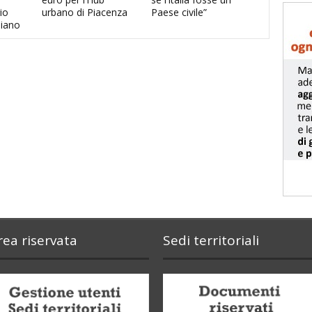
io
urbano di Piacenza
Paese civile”
piano
rea riservata
Sedi territoriali