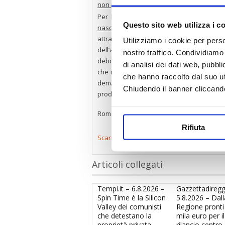
non percepiti
.
Per la ripresa del mercato immobiliare 
Questo sito web utilizza i c
nascere il mercato di sostituzione
con 
attraverso la sospensione per 5 anni del
Utilizziamo i cookie per perso
dell’alloggio vecchio a deconto del prez
nostro traffico. Condividiamo 
debolezza delle famiglie italiane, la possi
di analisi dei dati web, pubbl
che non sia, appunto, quello di sostituzi
che hanno raccolto dal suo uti
deriverebbe, in particolare da recupero
Chiudendo il banner cliccand
produzione e occupazione, oltre che su ris
Roma, 9 aprile 2020
Rifiuta
Scarica e stampa il pdf
Articoli collegati
Tempi.it – 6.8.2026 –
Gazzettadireggi
Spin Time è la Silicon
5.8.2026 – Dall
Valley dei comunisti
Regione pronti
che detestano la
mila euro per il
proprietà privata
rilancio centro