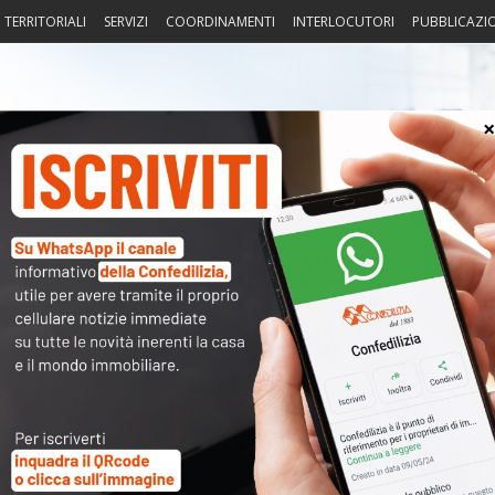
I TERRITORIALI
SERVIZI
COORDINAMENTI
INTERLOCUTORI
PUBBLICAZI
sprudenza
Fisco
Portierato
Intorno alla casa
Notiz
elare la locazione e rilanciare il
〉 Not
APP
 imprese e le famiglie che svolgono l’indispensabile funzione
R
o che giunge da CONFEDILIZIA, la Confederazione della proprietà
tema CONFEDILIZIA rappresenta il settore delle società di
N
V
to liquidità, un altro tassello si è aggiunto nel sostegno alle
A
 – attraverso la garanzia dello Stato ai finanziamenti bancari –
 pagamento dei canoni di locazione da parte delle imprese. In