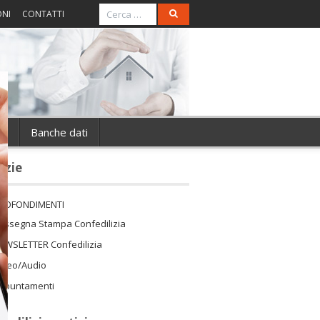
ONI
CONTATTI
ie
Banche dati
izie
ROFONDIMENTI
assegna Stampa Confedilizia
EWSLETTER Confedilizia
ideo/Audio
ppuntamenti