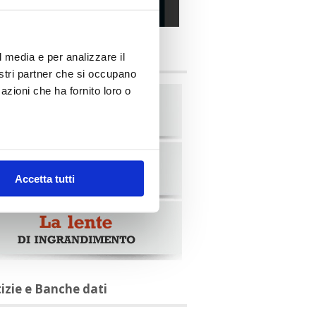
alia Oggi – Luglio 2026
briche
l media e per analizzare il
nostri partner che si occupano
azioni che ha fornito loro o
Accetta tutti
tizie e Banche dati