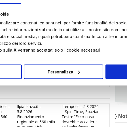
It
post-blocco, CONFEDILIZIA e ASPESI propongono, poi, di far
ookie
le
permute
tra la propria casa vecchia ed una nuova. Ciò,
〉 Ru
l’imposta di registro sulla vendita alla società costruttrice
nalizzare contenuti ed annunci, per fornire funzionalità dei socia
zo del nuovo. Non è prevedibile, infatti, in questo quadro di
inoltre informazioni sul modo in cui utilizza il nostro sito con i 
bilità di rilanciare a breve qualsiasi altro mercato residenziale
icità e social media, i quali potrebbero combinarle con altre inform
one. E la produzione di alloggi nuovi nelle grandi città che ne
lizzo dei loro servizi.
, avrebbe un fortissimo ed immediato impatto anticiclico su
o sulla
X
verranno accettati solo i cookie necessari.
parmio energetico e qualità della vita.
UFFICIO STAMPA
Personalizza
o.it –
Ilpiacenza.it –
Iltempo.it – 5.8.2026
a
5.8.2026 –
– Spin Time, Spaziani
〉 No
 560
Finanziamento
Testa: “Ecco cosa
regionale di 560 mila
dovrebbe accadere
euro per l’Hub
se l’Italia fosse un