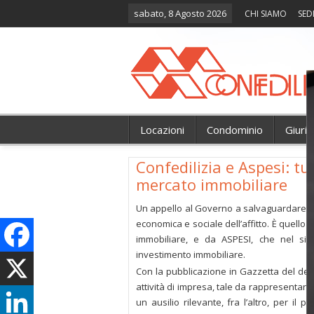
sabato, 8 Agosto 2026
CHI SIAMO
SED
Locazioni
Condominio
Giuri
Confedilizia e Aspesi: tut
mercato immobiliare
Un appello al Governo a salvaguardare le
economica e sociale dell’affitto. È quell
immobiliare, e da ASPESI, che nel sis
investimento immobiliare.
Con la pubblicazione in Gazzetta del decre
attività di impresa, tale da rappresentare
un ausilio rilevante, fra l’altro, per il