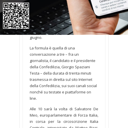
Proseguono gli incontri della
Confedilizia con i candidati alle elezioni
al Parlamento europeo dell’8 e 9
giugno.
La formula è quella di una
conversazione a tre – fra un
giornalista, il candidato e il presidente
della Confedilizia, Giorgio Spaziani
Testa – della durata di trenta minuti
trasmessa in diretta sul sito Internet
della Confedilizia, sui suoi canali social
nonché su testate e piattaforme on
line.
Alle 10 sarà la volta di Salvatore De
Meo, europarlamentare di Forza Italia,
in corsa per la circoscrizione Italia
Centrale, intervistato da Matteo Rizzi,