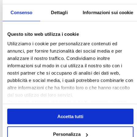
Consenso
Dettagli
Informazioni sui cookie
Italia Oggi – Luglio 2026
Questo sito web utilizza i cookie
Utilizziamo i cookie per personalizzare contenuti ed
annunci, per fornire funzionalità dei social media e per
〉 Rubriche
analizzare il nostro traffico. Condividiamo inoltre
informazioni sul modo in cui utilizza il nostro sito con i
nostri partner che si occupano di analisi dei dati web,
pubblicità e social media, i quali potrebbero combinarle con
altre informazioni che ha fornito loro o che hanno raccolto
dal suo utilizzo dei loro servizi.
Chiudendo il banner cliccando sulla
X
verranno accettati
solo i cookie necessari.
Accetta tutti
Personalizza