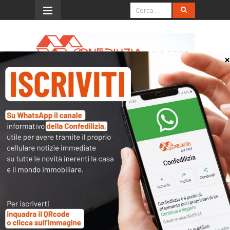
Menu
Confedilizia incontra i
candidati – Salvatore De
Meo (Forza Italia)
Per accedere a questi contenuti è
necessario accettare i cookie di
marketing
:
ricarica la pagina, se dopo il consenso non
visualizzi subito il contenuto.
In caso di problemi di visualizzazione
clicca qui