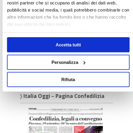
nostri partner che si occupano di analisi dei dati web,
Appuntamenti
pubblicità e social media, i quali potrebbero combinarle con
altre informazioni che ha fornito loro o che hanno raccolto
〉 Confedilizia notizie
dal suo utilizzo dei loro servizi.
Chiudendo il banner cliccando sulla
X
verranno accettati
solo i cookie necessari.
Accetta tutti
Personalizza
Confedilizia notizie – Luglio 2026
Rifiuta
〉 Italia Oggi – Pagina Confedilizia