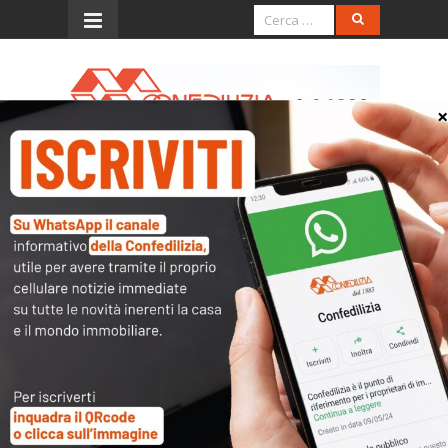
Menu
Confedilizia: le storie delle
vittime del blocco degli
sfratti
Il Parlamento confermi la scelta
di
(almeno) correggere la misura
Continuano ad arrivare ogni giorno – a
Confedilizia, ma anche a deputati e senatori –
le richieste di aiuto dai proprietari che
subiscono da un anno la requisizione di fatto