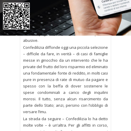
del loro immobile attraverso il blocco degli
sfratti. Una misura che – attraverso ripetute
proroghe – ha annullato i provvedimenti con i
quali i giudici avevano ordinato di restituire ai
proprietari i loro beni, spesso dopo anni di
mancati pagamenti, contenziosi e occupazioni
abusive.
Confedilizia diffonde oggi una piccola selezione
– difficile da fare, in verità – di casi di famiglie
messe in ginocchio da un intervento che le ha
private del frutto del loro risparmio ed eliminato
una fondamentale fonte di reddito, in molti casi
pure in presenza di rate di mutuo da pagare e
spesso con la beffa di dover sostenere le
spese condominiali a carico degli inquilini
morosi. Il tutto, senza alcun risarcimento da
parte dello Stato; anzi, persino con l’obbligo di
versare l’Imu.
La strada da seguire – Confedilizia lo ha detto
molte volte – è un’altra. Per gli affitti in corso,