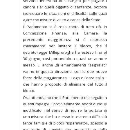
servono interventi di sostegno per pagare i
canoni. Per quelli oggetto di sentenze, occorre
individuare le situazioni di difficoltà, sulle quali
agire con misure di aiuto a carico dello Stato.
Il Parlamento si è reso conto di tutto ciò. In
Commissione Finanze, alla Camera, la
precedente maggioranza si è espressa
chiaramente per limitare il blocco, che il
decreto-legge Milleproroghe ha esteso fino al
30 giugno, così portandolo a quasi un anno e
mezzo. E anche gli emendamenti “segnalati”
vanno in questa direzione, con le due nuove
forze della maggioranza – Lega e Forza Italia –
che hanno proposto di eliminare del tutto il
blocco.
Ora attendiamo che il Parlamento dia seguito a
questi impegni. Il provvedimento andrà dunque
modificato, nel senso di ridurre la portata di
una misura che ha messo in estrema difficoltà
tante famiglie di piccoli risparmiatori, spesso a
vantaggio di soggetti che approfittano della