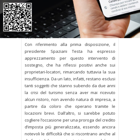
l’articolo 5, riguardante il “credito d’imposta in
favore di imprese turistiche per canoni di
locazione di immobili”, e l’articolo 28,
contenente “misure di contrasto alle frodi nel
settore delle agevolazioni fiscali ed
economiche”.
Con riferimento alla prima disposizione, il
presidente Spaziani Testa ha espresso
apprezzamento per questo intervento di
sostegno, che ha riflessi positivi anche sui
proprietari-locatori, rimarcando tuttavia la sua
insufficienza. Da un lato, infatti, restano esclusi
tanti soggetti che stanno subendo da due anni
la crisi del turismo senza aver mai ricevuto
alcun ristoro, non avendo natura di impresa, a
partire da coloro che operano tramite le
locazioni brevi. Dall’altro, si sarebbe potuto
cogliere l’occasione per una proroga del credito
d’imposta più generalizzata, essendo ancora
notevoli le difficoltà che si riscontrano anche al