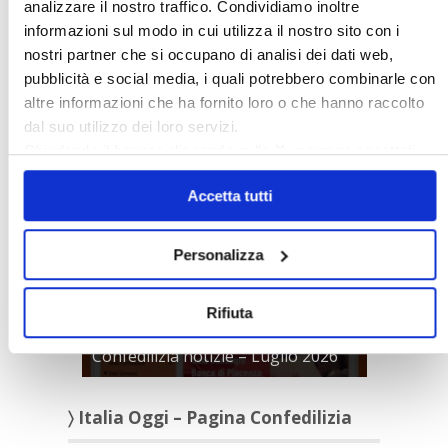
analizzare il nostro traffico. Condividiamo inoltre
Rassegna Stampa Confedilizia
informazioni sul modo in cui utilizza il nostro sito con i
NEWSLETTER Confedilizia
nostri partner che si occupano di analisi dei dati web,
Video/Audio
pubblicità e social media, i quali potrebbero combinarle con
altre informazioni che ha fornito loro o che hanno raccolto
Appuntamenti
dal suo utilizzo dei loro servizi.
Chiudendo il banner cliccando sulla
X
verranno accettati
〉 Confedilizia notizie
solo i cookie necessari.
Accetta tutti
Personalizza
Rifiuta
Confedilizia notizie – Luglio 2026
〉 Italia Oggi – Pagina Confedilizia