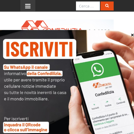
Menu
Confedilizia: marcia
indietro su cessione crediti
e correzione aiuti a turismo
Audizione in Senato sul decreto “Sostegni-ter”
La Confedilizia è stata ascoltata in audizione,
dalla Commissione Bilancio del Senato, in
merito al decreto-legge “Sostegni-
ter
”.
Due le norme di più diretto interesse della
Confederazione della proprietà edilizia: