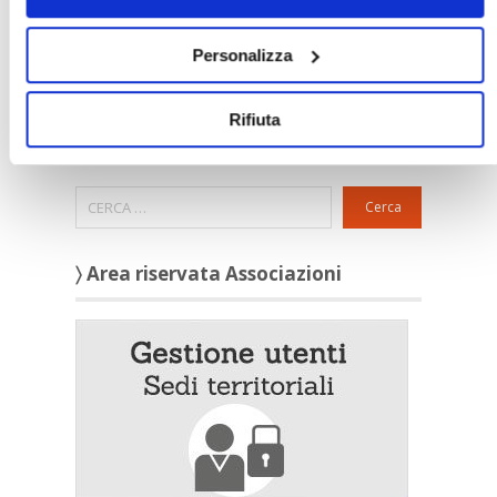
Novità
»
Ultimi aggiornamenti
Personalizza
Rassegna stampa
»
Confedilizia
»
Notizie dal mondo immobiliare
Rifiuta
»
Archivio
Cerca
〉 Area riservata Associazioni