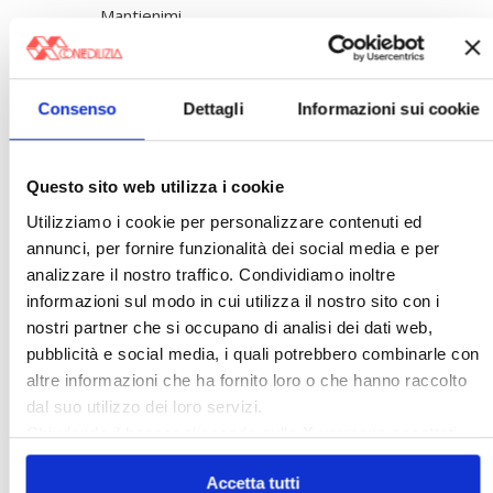
Mantienimi
connesso
Accesso
Consenso
Dettagli
Informazioni sui cookie
Registrazione
Password persa
Questo sito web utilizza i cookie
〉 Banche dati
Utilizziamo i cookie per personalizzare contenuti ed
annunci, per fornire funzionalità dei social media e per
Legislazione e prassi
analizzare il nostro traffico. Condividiamo inoltre
»
Legislazione
informazioni sul modo in cui utilizza il nostro sito con i
»
Prassi
nostri partner che si occupano di analisi dei dati web,
Giurisprudenza
pubblicità e social media, i quali potrebbero combinarle con
»
Corte Costituzionale
altre informazioni che ha fornito loro o che hanno raccolto
»
Condominio
»
Locazione ad uso abitativo
dal suo utilizzo dei loro servizi.
»
Locazione ad uso diverso dall'abitativo
Chiudendo il banner cliccando sulla
X
verranno accettati
Confedilizia notizie
solo i cookie necessari.
»
Raccolta Confedilizia notizie
Accetta tutti