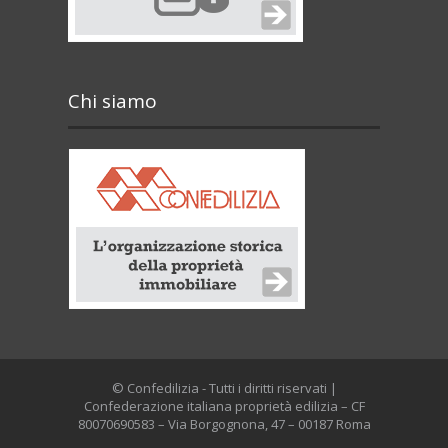
Chi siamo
© Confedilizia - Tutti i diritti riservati |
Confederazione italiana proprietà edilizia – CF
80070690583 – Via Borgognona, 47 – 00187 Roma