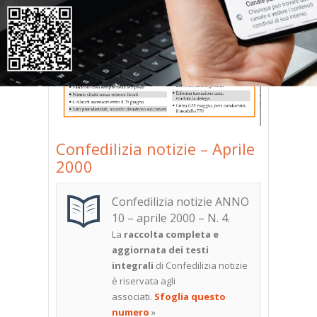
Confedilizia notizie – Aprile
2000
Confedilizia notizie ANNO
10 – aprile 2000 – N. 4
.
La
raccolta completa e
aggiornata dei testi
integrali
di Confedilizia notizie
è riservata agli
associati.
Sfoglia questo
numero
»