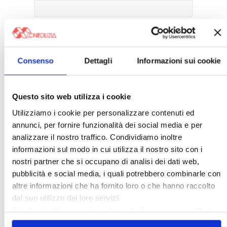
Mantienimi
connesso
Consenso
Dettagli
Informazioni sui cookie
Accesso
Registrazione
Password persa
Questo sito web utilizza i cookie
〉 Banche dati
Utilizziamo i cookie per personalizzare contenuti ed
annunci, per fornire funzionalità dei social media e per
analizzare il nostro traffico. Condividiamo inoltre
Legislazione e prassi
informazioni sul modo in cui utilizza il nostro sito con i
»
Legislazione
nostri partner che si occupano di analisi dei dati web,
»
Prassi
Giurisprudenza
pubblicità e social media, i quali potrebbero combinarle con
altre informazioni che ha fornito loro o che hanno raccolto
»
Corte Costituzionale
»
Condominio
dal suo utilizzo dei loro servizi.
»
Locazione ad uso abitativo
Chiudendo il banner cliccando sulla
X
verranno accettati
»
Locazione ad uso diverso dall'abitativo
solo i cookie necessari.