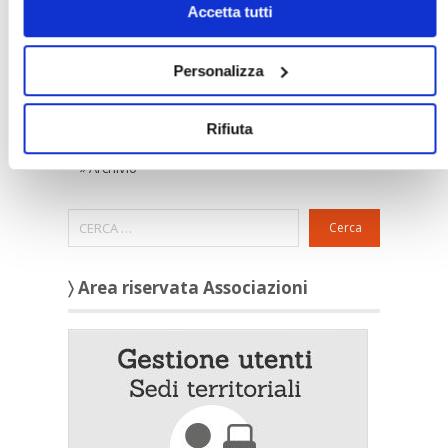
Confedilizia notizie
Accetta tutti
»
Raccolta Confedilizia notizie
Novità
Personalizza
»
Ultimi aggiornamenti
Rassegna stampa
»
Confedilizia
Rifiuta
»
Notizie dal mondo immobiliare
»
Archivio
Cerca
〉 Area riservata Associazioni