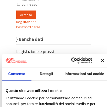
connesso
Accesso
Registrazione
Password persa
〉 Banche dati
Legislazione e prassi
»
Legislazione
»
Prassi
Giurisprudenza
»
Corte Costituzionale
Consenso
Dettagli
Informazioni sui cookie
»
Condominio
»
Locazione ad uso abitativo
»
Locazione ad uso diverso dall'abitativo
Questo sito web utilizza i cookie
Confedilizia notizie
Utilizziamo i cookie per personalizzare contenuti ed
»
Raccolta Confedilizia notizie
annunci, per fornire funzionalità dei social media e per
Novità