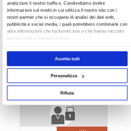
analizzare il nostro traffico. Condividiamo inoltre
»
Ultimi aggiornamenti
informazioni sul modo in cui utilizza il nostro sito con i
Rassegna stampa
nostri partner che si occupano di analisi dei dati web,
»
Confedilizia
pubblicità e social media, i quali potrebbero combinarle con
»
Notizie dal mondo immobiliare
altre informazioni che ha fornito loro o che hanno raccolto
»
Archivio
dal suo utilizzo dei loro servizi.
Chiudendo il banner cliccando sulla
X
verranno accettati
Cerca
solo i cookie necessari.
Accetta tutti
〉 Area riservata Associazioni
Personalizza
Rifiuta