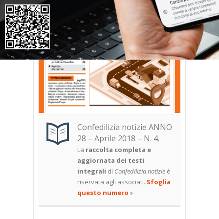
Confedilizia notizie ANNO
28 – Aprile 2018 – N. 4.
La
raccolta completa e
aggiornata dei testi
integrali
di
Confedilizia notizie
è
riservata agli associati.
Sfoglia
questo numero
»