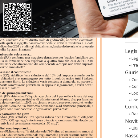
co
Regist
Passw
〉 Ba
Legis
»
Leg
»
Pra
Giuri
»
Cor
»
Co
»
Loc
»
Loc
Confe
»
Rac
Novit
»
Ult
Rass