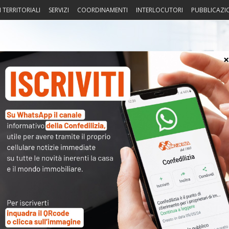
I TERRITORIALI
SERVIZI
COORDINAMENTI
INTERLOCUTORI
PUBBLICAZI
sprudenza
Fisco
Portierato
Intorno alla casa
Notiz
〉 Acc
Nome 
Passw
Ma