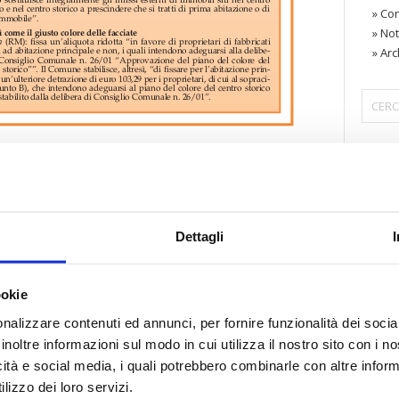
»
Con
»
Not
»
Arc
〉 Are
glio 2004
NO 14 – luglio 2004
– N. 7
.
Dettagli
iornata dei testi integrali
di Confedilizia notizie è
lia questo numero
»
ookie
nalizzare contenuti ed annunci, per fornire funzionalità dei socia
inoltre informazioni sul modo in cui utilizza il nostro sito con i 
vo
icità e social media, i quali potrebbero combinarle con altre inform
gi per portieri e condominii
lizzo dei loro servizi.
o il punto