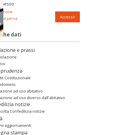
nnesso
razione
Accesso
ord persa
nche dati
lazione e prassi
islazione
ssi
sprudenza
te Costituzionale
ndominio
azione ad uso abitativo
azione ad uso diverso dall'abitativo
dilizia notizie
colta Confedilizia notizie
à
imi aggiornamenti
egna stampa