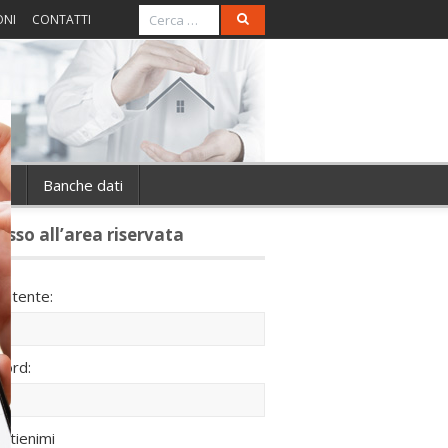
ONI
CONTATTI
ie
Banche dati
esso all’area riservata
utente:
ord:
ntienimi