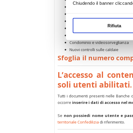
Chiudendo il banner cliccand
Arriva la previdenza integrativa per 
Basta pubblicità indesiderata
Palazzi storici e non, pellicole prot
Rifiuta
Condono edilizio, come comportarsi Il
Orario portieri con alloggio e reperi
Condominio e videosorveglianza
Nuovi controlli sulle caldaie
Sfoglia il numero com
L’accesso al conte
soli utenti abilitati.
Tutti i documenti presenti nelle Banche 
occorre
inserire i dati di accesso nel 
Se
non possiedi nome utente e pas
territoriale Confedilizia
di riferimento.