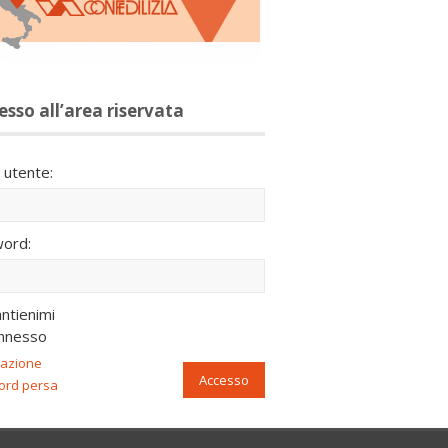
esso all’area riservata
utente:
ord:
ntienimi
nnesso
razione
Accesso
ord persa