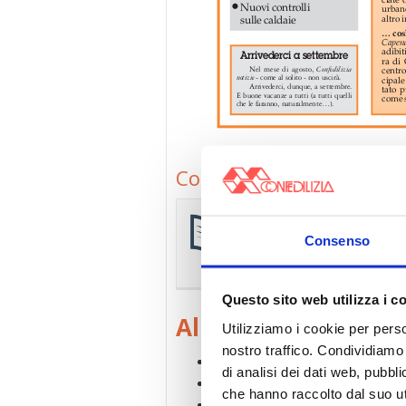
Confedilizia notizie – Lu
Confedilizia notizie AN
Consenso
La
raccolta completa e agg
riservata agli associati.
Sfog
Questo sito web utilizza i c
All’interno
Utilizziamo i cookie per perso
nostro traffico. Condividiamo 
Blocco sfratti, Ici e Decreto sostituti
di analisi dei dati web, pubbl
Da Ebinprof e Cassa Portieri, vantag
che hanno raccolto dal suo uti
Locazioni storiche in corso, facciam