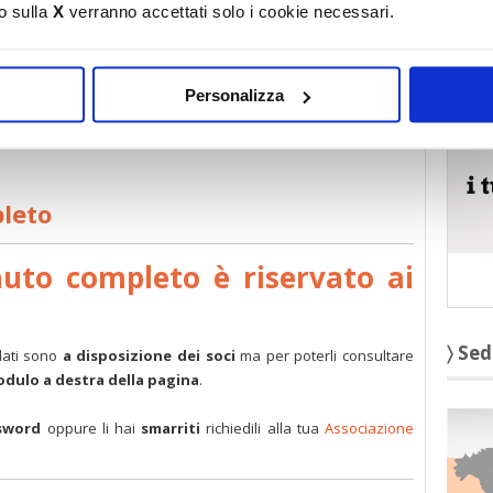
o sulla
X
verranno accettati solo i cookie necessari.
i portieri
〉 5 r
ettive dal vandalismo grafico
Personalizza
 groviglio dell’Ici
bilità, esempi
pleto
nuto completo è riservato ai
〉 Sed
dati sono
a disposizione dei soci
ma per poterli consultare
modulo a destra della pagina
.
sword
oppure li hai
smarriti
richiedili alla tua
Associazione