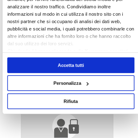
Novità
analizzare il nostro traffico. Condividiamo inoltre
»
Ultimi aggiornamenti
informazioni sul modo in cui utilizza il nostro sito con i
Rassegna stampa
nostri partner che si occupano di analisi dei dati web,
»
Confedilizia
pubblicità e social media, i quali potrebbero combinarle con
»
Notizie dal mondo immobiliare
altre informazioni che ha fornito loro o che hanno raccolto
»
Archivio
dal suo utilizzo dei loro servizi.
Chiudendo il banner cliccando sulla
X
verranno accettati
solo i cookie necessari.
Cerca
Accetta tutti
〉 Area riservata Associazioni
Personalizza
Rifiuta