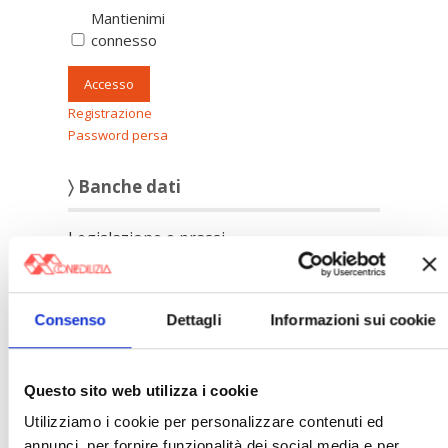
Mantienimi
connesso
Accesso
Registrazione
Password persa
〉 Banche dati
Legislazione e prassi
»
Legislazione
»
Prassi
Giurisprudenza
Consenso
Dettagli
Informazioni sui cookie
»
Corte Costituzionale
»
Condominio
»
Locazione ad uso abitativo
Questo sito web utilizza i cookie
»
Locazione ad uso diverso dall'abitativo
Confedilizia notizie
Utilizziamo i cookie per personalizzare contenuti ed
»
Raccolta Confedilizia notizie
annunci, per fornire funzionalità dei social media e per