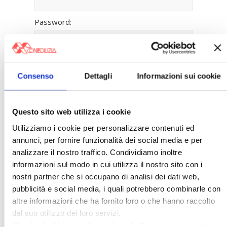
Password:
Mantienimi
connesso
Consenso
Dettagli
Informazioni sui cookie
Accesso
Registrazione
Questo sito web utilizza i cookie
Password persa
Utilizziamo i cookie per personalizzare contenuti ed
annunci, per fornire funzionalità dei social media e per
〉 Banche dati
analizzare il nostro traffico. Condividiamo inoltre
informazioni sul modo in cui utilizza il nostro sito con i
Legislazione e prassi
nostri partner che si occupano di analisi dei dati web,
»
Legislazione
pubblicità e social media, i quali potrebbero combinarle con
»
Prassi
altre informazioni che ha fornito loro o che hanno raccolto
Giurisprudenza
dal suo utilizzo dei loro servizi.
»
Corte Costituzionale
Chiudendo il banner cliccando sulla
X
verranno accettati
»
Condominio