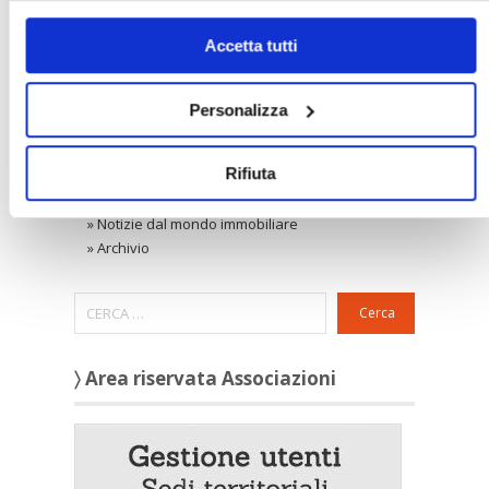
solo i cookie necessari.
»
Locazione ad uso abitativo
Accetta tutti
»
Locazione ad uso diverso dall'abitativo
Confedilizia notizie
»
Raccolta Confedilizia notizie
Personalizza
Novità
»
Ultimi aggiornamenti
Rassegna stampa
Rifiuta
»
Confedilizia
»
Notizie dal mondo immobiliare
»
Archivio
Cerca
〉 Area riservata Associazioni