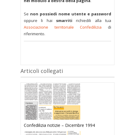
nel modulo a destra della pagina
.
Se
non possiedi nome utente e password
oppure li hai
smarriti
richiedili alla tua
Associazione territoriale Confedilizia
di
riferimento.
Articoli collegati
Confedilizia notizie – Dicembre 1994