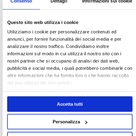
Consenso
Dettagli
Informazioni sui cookie
Legislazione e prassi
»
Legislazione
Questo sito web utilizza i cookie
»
Prassi
Utilizziamo i cookie per personalizzare contenuti ed
Giurisprudenza
annunci, per fornire funzionalità dei social media e per
»
Corte Costituzionale
analizzare il nostro traffico. Condividiamo inoltre
»
Condominio
informazioni sul modo in cui utilizza il nostro sito con i
»
Locazione ad uso abitativo
nostri partner che si occupano di analisi dei dati web,
»
Locazione ad uso diverso dall'abitativo
Confedilizia notizie
pubblicità e social media, i quali potrebbero combinarle con
»
Raccolta Confedilizia notizie
altre informazioni che ha fornito loro o che hanno raccolto
Novità
dal suo utilizzo dei loro servizi.
»
Ultimi aggiornamenti
Chiudendo il banner cliccando sulla
X
verranno accettati
Rassegna stampa
solo i cookie necessari.
»
Confedilizia
Accetta tutti
»
Notizie dal mondo immobiliare
»
Archivio
Personalizza
Cerca