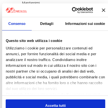
Mantienimi
connesso
Accesso
Consenso
Dettagli
Informazioni sui cookie
Registrazione
Password persa
Questo sito web utilizza i cookie
〉 Banche dati
Utilizziamo i cookie per personalizzare contenuti ed
annunci, per fornire funzionalità dei social media e per
Legislazione e prassi
analizzare il nostro traffico. Condividiamo inoltre
»
Legislazione
informazioni sul modo in cui utilizza il nostro sito con i
»
Prassi
nostri partner che si occupano di analisi dei dati web,
Giurisprudenza
pubblicità e social media, i quali potrebbero combinarle con
»
Corte Costituzionale
altre informazioni che ha fornito loro o che hanno raccolto
»
Condominio
»
Locazione ad uso abitativo
dal suo utilizzo dei loro servizi.
»
Locazione ad uso diverso dall'abitativo
Chiudendo il banner cliccando sulla
X
verranno accettati
Confedilizia notizie
solo i cookie necessari.
»
Raccolta Confedilizia notizie
Accetta tutti