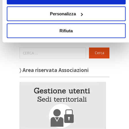
Novità
»
Ultimi aggiornamenti
Personalizza
Rassegna stampa
»
Confedilizia
»
Notizie dal mondo immobiliare
Rifiuta
»
Archivio
Cerca
〉 Area riservata Associazioni