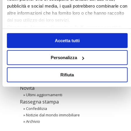
〉 Banche dati
pubblicità e social media, i quali potrebbero combinarle con
altre informazioni che ha fornito loro o che hanno raccolto
dal suo utilizzo dei loro servizi.
Legislazione e prassi
Chiudendo il banner cliccando sulla
X
verranno accettati
»
Legislazione
solo i cookie necessari.
»
Prassi
Accetta tutti
Giurisprudenza
»
Corte Costituzionale
»
Condominio
Personalizza
»
Locazione ad uso abitativo
»
Locazione ad uso diverso dall'abitativo
Confedilizia notizie
Rifiuta
»
Raccolta Confedilizia notizie
Novità
»
Ultimi aggiornamenti
Rassegna stampa
»
Confedilizia
»
Notizie dal mondo immobiliare
»
Archivio