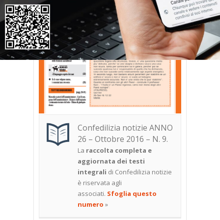
Confedilizia notizie ANNO
26 – Ottobre 2016 – N. 9.
La
raccolta completa e
aggiornata dei testi
integrali
di Confedilizia notizie
è riservata agli
associati.
Sfoglia questo
numero
»