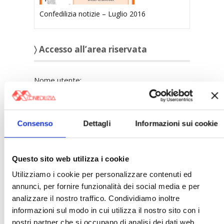
Confedilizia notizie – Luglio 2016
〉 Accesso all’area riservata
Nome utente:
Password:
Consenso
Dettagli
Informazioni sui cookie
Mantienimi
Questo sito web utilizza i cookie
connesso
Utilizziamo i cookie per personalizzare contenuti ed
Accesso
annunci, per fornire funzionalità dei social media e per
Registrazione
analizzare il nostro traffico. Condividiamo inoltre
Password persa
informazioni sul modo in cui utilizza il nostro sito con i
nostri partner che si occupano di analisi dei dati web,