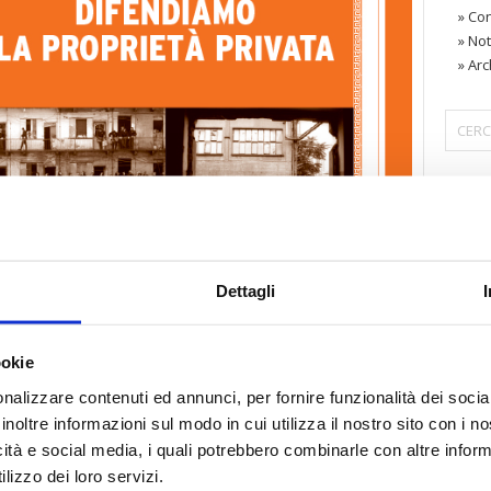
»
Con
»
Not
»
Arc
〉 Are
Dettagli
NO 27 – Settembre 2017 – N. 8.
iornata dei testi integrali
di
Confedilizia notizie
è
lia questo numero
»
ookie
nalizzare contenuti ed annunci, per fornire funzionalità dei socia
inoltre informazioni sul modo in cui utilizza il nostro sito con i 
icità e social media, i quali potrebbero combinarle con altre inform
lizzo dei loro servizi.