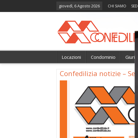
giovedì, 6 Agosto 2026
CHI SIAMO
SED
Locazioni
Condominio
Giuri
Confedilizia notizie – S