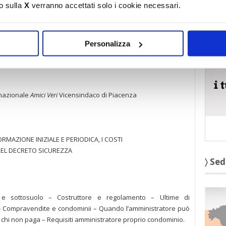
o sulla
X
verranno accettati solo i cookie necessari.
LTURA DELLA LIBERTÀ
〉 5 r
pagano la crisi”
Personalizza
quel che vogliono
 nazionale
Amici Veri
Vicensindaco di Piacenza
RMAZIONE INIZIALE E PERIODICA, I COSTI
DEL DECRETO SICUREZZA
〉 Sed
io e sottosuolo – Costruttore e regolamento – Ultime di
5 – Compravendite e condominii – Quando l’amministratore può
 chi non paga – Requisiti amministratore proprio condominio.