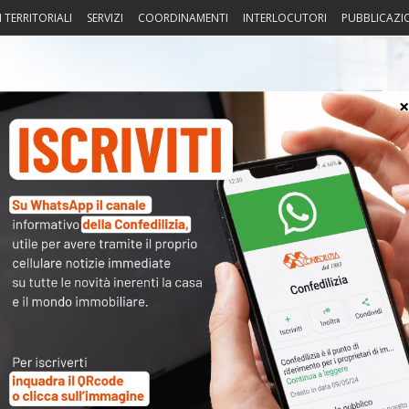
I TERRITORIALI
SERVIZI
COORDINAMENTI
INTERLOCUTORI
PUBBLICAZI
sprudenza
Fisco
Portierato
Intorno alla casa
Notiz
ettembre 2017
〉 Acc
Nome 
Passw
Ma