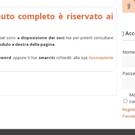
nuto completo è riservato ai
〉 Acc
dati sono
a disposizione dei soci
ma per poterli consultare
modulo a destra della pagina
.
Nome 
sword
oppure li hai
smarriti
richiedili alla tua
Associazione
Passw
Ma
co
Regist
Passw