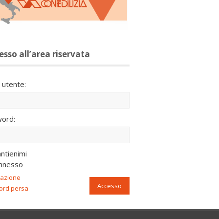
esso all’area riservata
utente:
ord:
ntienimi
nnesso
razione
Accesso
ord persa