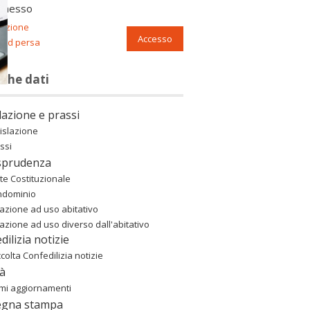
nnesso
razione
Accesso
ord persa
nche dati
lazione e prassi
islazione
ssi
sprudenza
te Costituzionale
ndominio
azione ad uso abitativo
azione ad uso diverso dall'abitativo
dilizia notizie
colta Confedilizia notizie
à
imi aggiornamenti
egna stampa