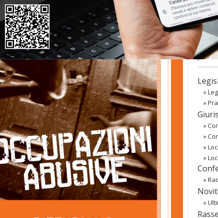
co
Regist
Passw
〉 Ba
Legis
»
Leg
»
Pra
Giuri
»
Cor
»
Co
»
Loc
»
Loc
Confe
»
Rac
Novit
»
Ult
Rass