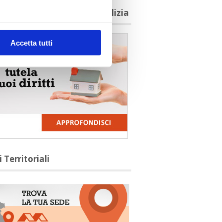
agioni per aderire a Confedilizia
Accetta tutti
i Territoriali