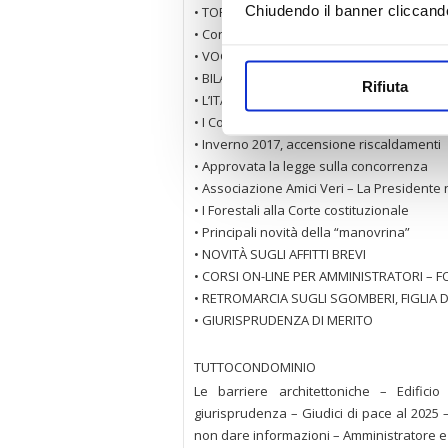
Chiudendo il banner cliccand
• TORNA A GENNAIO IL FESTIVAL DELLA CU
• Confedilizia a Matteo “Anche le tue case 
• VOGLIONO RUBARCI ANCHE LA CASA
• BILANCI E TRIBUTI LOCALI ENTRO IL 30/9
Rifiuta
• L’ITALIA DEI MOROSI
• I Comuni, con IMU e TARI, possono fare 
• Inverno 2017, accensione riscaldamenti
• Approvata la legge sulla concorrenza
• Associazione Amici Veri – La Presidente
• I Forestali alla Corte costituzionale
• Principali novità della “manovrina”
• NOVITÀ SUGLI AFFITTI BREVI
• CORSI ON-LINE PER AMMINISTRATORI – FO
• RETROMARCIA SUGLI SGOMBERI, FIGLIA 
• GIURISPRUDENZA DI MERITO
TUTTOCONDOMINIO
Le barriere architettoniche – Edific
giurisprudenza – Giudici di pace al 202
non dare informazioni – Amministratore e