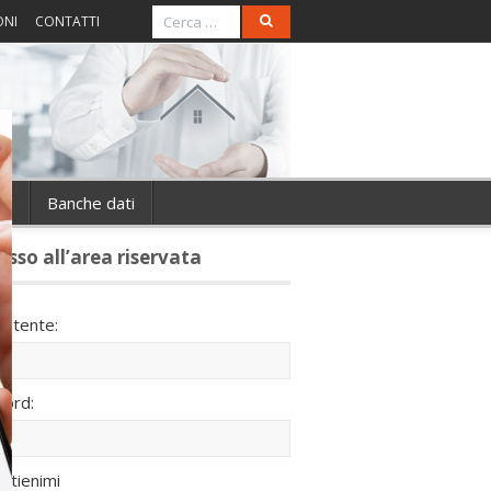
ONI
CONTATTI
ie
Banche dati
esso all’area riservata
utente:
ord:
ntienimi