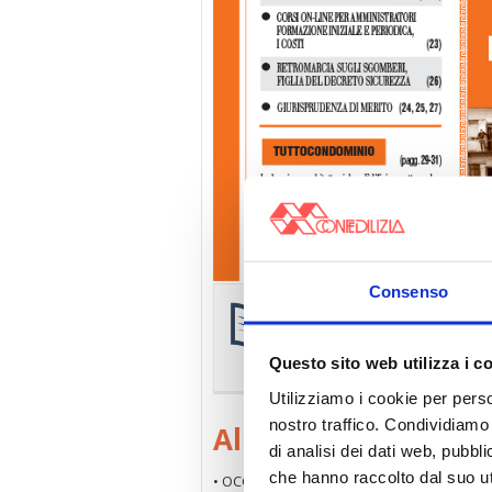
Consenso
Confedilizia notizie AN
La
raccolta completa e agg
riservata agli associati.
Sfog
Questo sito web utilizza i c
Utilizziamo i cookie per perso
nostro traffico. Condividiamo 
All’interno
di analisi dei dati web, pubbl
che hanno raccolto dal suo uti
• OCCUPAZIONI, SGOMBERI E DIRITTI