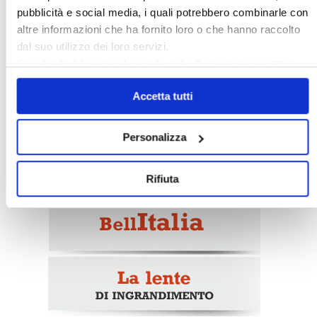
pubblicità e social media, i quali potrebbero combinarle con
altre informazioni che ha fornito loro o che hanno raccolto
dal suo utilizzo dei loro servizi.
Chiudendo il banner cliccando sulla
X
verranno accettati
Italia Oggi – Luglio 2026
solo i cookie necessari.
Accetta tutti
〉 Rubriche
Personalizza
Rifiuta