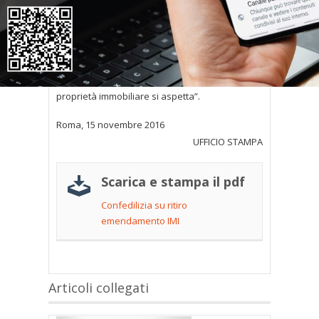
il settore ha urgente necessità. Confedilizia ha
presentato al Parlamento e al Governo le sue
proposte, selezionando le maggiori priorità, che
riguardano in particolare i locali commerciali
affittati e le locazioni abitative a canone
calmierato. E’ questa l’attenzione che la
proprietà immobiliare si aspetta”.
Roma, 15 novembre 2016
UFFICIO STAMPA
Scarica e stampa il pdf
Confedilizia su ritiro
emendamento IMI
Articoli collegati