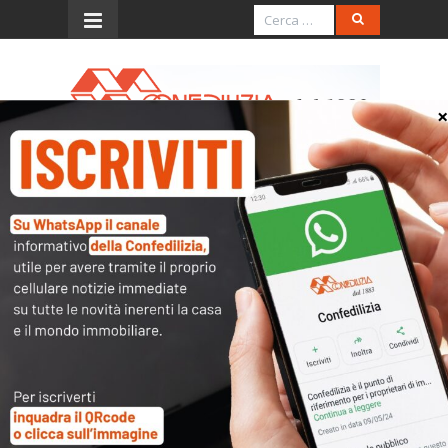
Menu
Confedilizia su ritiro
emendamento IMI
Dichiarazione del presidente di Confedilizia, Giorgio
Spaziani Testa
“Siamo soddisfatti per il ritiro
dell’emendamento istitutivo dell’Imi.
Auspichiamo che si possa ripartire da qui per
arricchire la legge di bilancio con misure di
riduzione della tassazione sugli immobili, di cui