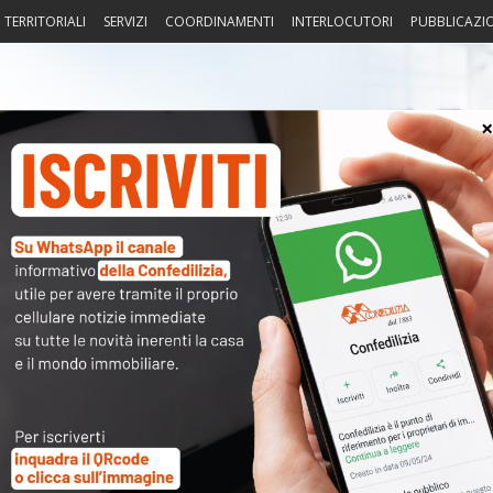
I TERRITORIALI
SERVIZI
COORDINAMENTI
INTERLOCUTORI
PUBBLICAZI
sprudenza
Fisco
Portierato
Intorno alla casa
Notiz
Imu e sfratti servono interventi
〉 Not
APP
Giorgio Spaziani Testa
R
do decreto ‘Sostegni’, e di previste correzioni parlamentari al
N
a lasciano irrisolti alcuni nodi cruciali.
V
nsapevolezza, da parte del Governo, di quanto da tempo vanno
A
ni del commercio, dell’artigianato e della ristorazione: e cioè
ri sostegni e incentivi. Bene, quindi, che si pensi a rinnovare il