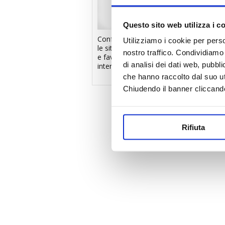
Questo sito web utilizza i c
Confedilizia: tutelare
Confedilizia: di
Utilizziamo i cookie per perso
le situazioni pendenti
“case green”
nostro traffico. Condividiamo 
e favorire gli
dannosa anche
di analisi dei dati web, pubbl
interventi antisismici
gli affitti
che hanno raccolto dal suo uti
Chiudendo il banner cliccand
Rifiuta