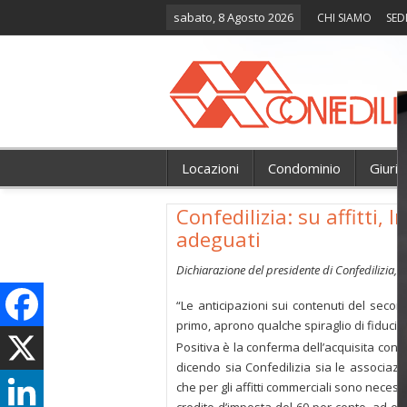
sabato, 8 Agosto 2026
CHI SIAMO
SED
Locazioni
Condominio
Giuri
Confedilizia: su affitti, 
adeguati
Dichiarazione del presidente di Confedilizia, 
“Le anticipazioni sui contenuti del secon
primo, aprono qualche spiraglio di fiducia m
Positiva è la conferma dell’acquisita co
dicendo sia Confedilizia sia le associazio
che per gli affitti commerciali sono necessa