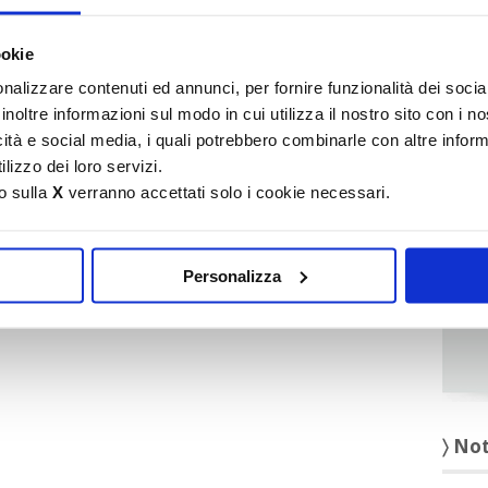
It
ookie
〉 Ru
rettiva
Case green,
Confedilizia, incontro
nalizzare contenuti ed annunci, per fornire funzionalità dei socia
Confedilizia: esito
con il Viceministro
inoltre informazioni sul modo in cui utilizza il nostro sito con i 
 per
voto scontato, ma
Leo
icità e social media, i quali potrebbero combinarle con altre inform
Governo può ancora
intervenire
lizzo dei loro servizi.
o sulla
X
verranno accettati solo i cookie necessari.
Personalizza
〉 No