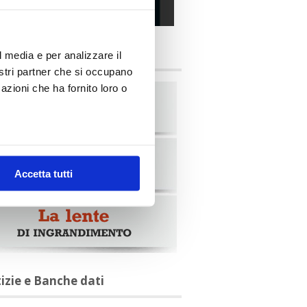
alia Oggi – Luglio 2026
briche
l media e per analizzare il
nostri partner che si occupano
azioni che ha fornito loro o
Accetta tutti
tizie e Banche dati