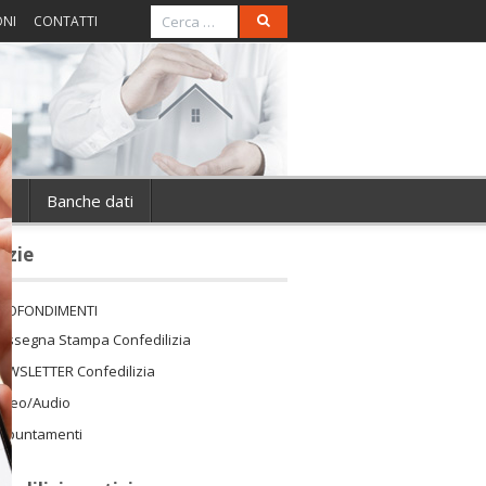
ONI
CONTATTI
ie
Banche dati
izie
ROFONDIMENTI
assegna Stampa Confedilizia
EWSLETTER Confedilizia
ideo/Audio
ppuntamenti