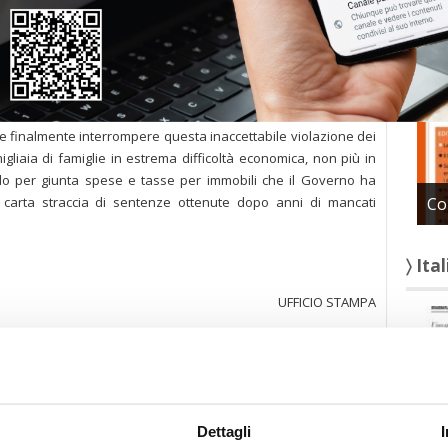
iminare la tassazione dei canoni non riscossi e a introdurre la
〉 Con
eso dell’Imu per alcuni soggetti, ma si tratta di un intervento da
e superare l’assurda regola della coincidenza fra proprietario
 i tanti proprietari dimenticati finora, a partire da quelli che
degli sfratti.
orre finalmente interrompere questa inaccettabile violazione dei
igliaia di famiglie in estrema difficoltà economica, non più in
endo per giunta spese e tasse per immobili che il Governo ha
Co
do carta straccia di sentenze ottenute dopo anni di mancati
〉 Ita
UFFICIO STAMPA
Dettagli