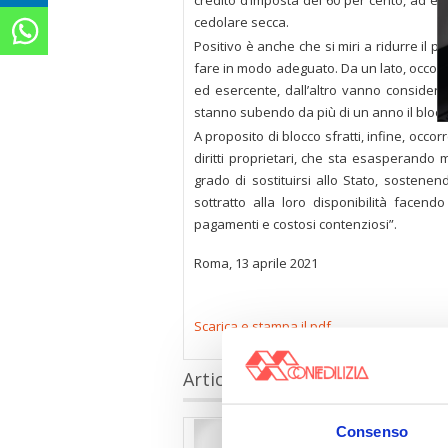
credito d’imposta del 60 per cento, ad el
cedolare secca.
Positivo è anche che si miri a ridurre il p
fare in modo adeguato. Da un lato, occorr
ed esercente, dall’altro vanno considerati
stanno subendo da più di un anno il blocco 
A proposito di blocco sfratti, infine, occ
diritti proprietari, che sta esasperando m
grado di sostituirsi allo Stato, sosten
sottratto alla loro disponibilità facen
pagamenti e costosi contenziosi”.
Roma, 13 aprile 2021
Scarica e stampa il pdf
Articoli collegati
Consenso